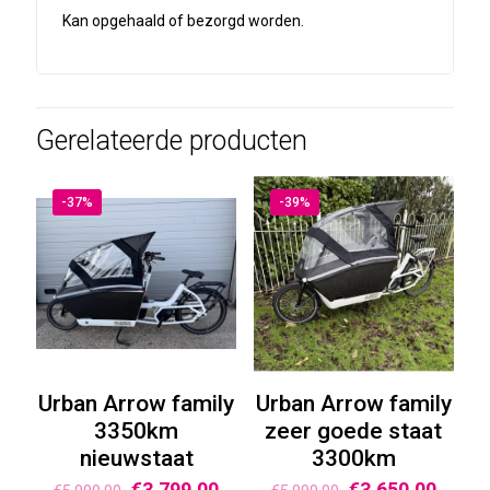
Kan opgehaald of bezorgd worden.
Gerelateerde producten
-37%
-39%
Urban Arrow family
Urban Arrow family
3350km
zeer goede staat
nieuwstaat
3300km
€
3.799,00
€
3.650,00