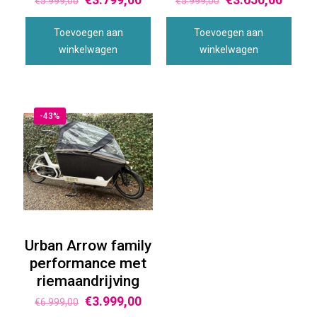
€
5.999,00
€
5.999,00
Toevoegen aan
Toevoegen aan
winkelwagen
winkelwagen
-43%
Urban Arrow family
performance met
riemaandrijving
€
3.999,00
€
6.999,00