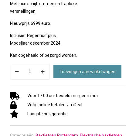
Met luxe schijfremmen en traploze
versnellingen.
Nieuwprijs 6999 euro.
Inclusief Regenhuif plus.
Modeljaar december 2024.
Kan opgehaald of bezorgd worden.
Urban
Toevoegen aan winkelwagen
Arrow
family
performance
Voor 17.00 uur besteld morgen in huis
plus
Veilig online betalen via iDeal
elektrische
bakfiets
Laagste prijsgarantie
aantal
Categorieën:
Bakfietsen Rotterdam
,
Elektrische bakfietsen
,