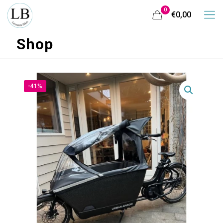
0
€0,00
Shop
-41%