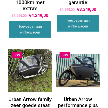
1000km met
garantie
extra’s
€
3.349,00
€
5.999,00
€
4.249,00
€
5.999,00
Toevoegen aan
winkelwagen
Toevoegen aan
winkelwagen
-39%
-38%
Urban Arrow family
Urban Arrow
zeer goede staat
performance plus