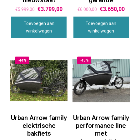
nieuwstaat
garantie
€
3.799,00
€
3.650,00
€
5.999,00
€
6.000,00
Toevoegen aan
Toevoegen aan
winkelwagen
winkelwagen
-44%
-43%
Urban Arrow family
Urban Arrow family
elektrische
performance line
bakfiets
met