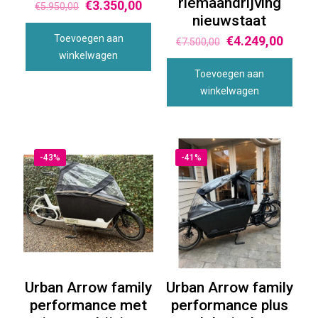
riemaandrijving
€
3.350,00
€
5.950,00
nieuwstaat
Toevoegen aan
€
4.249,00
€
7.500,00
winkelwagen
Toevoegen aan
winkelwagen
-43%
-41%
Urban Arrow family
Urban Arrow family
performance met
performance plus