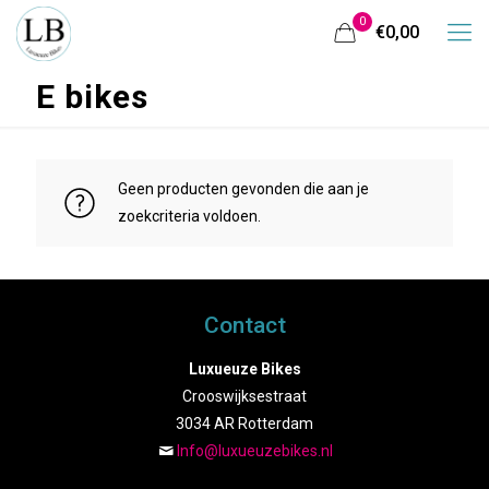
0
€0,00
E bikes
Geen producten gevonden die aan je
zoekcriteria voldoen.
Contact
Luxueuze Bikes
Crooswijksestraat
3034 AR Rotterdam
Info@luxueuzebikes.nl