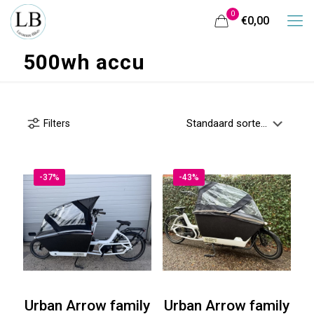
0
€0,00
500wh accu
Filters
-37%
-43%
Urban Arrow family
Urban Arrow family