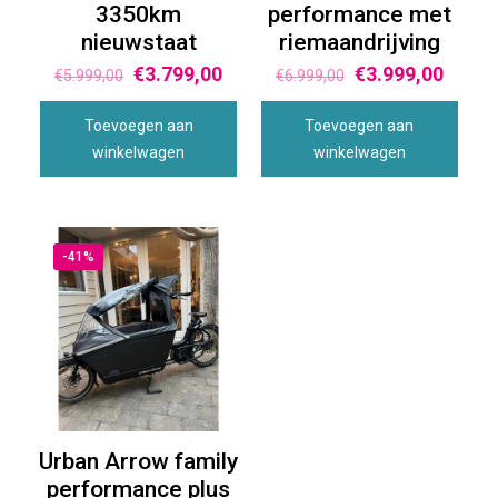
3350km
performance met
nieuwstaat
riemaandrijving
€
3.799,00
€
3.999,00
€
5.999,00
€
6.999,00
Toevoegen aan
Toevoegen aan
winkelwagen
winkelwagen
-41%
Urban Arrow family
performance plus