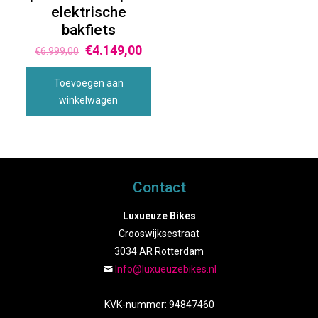
elektrische
bakfiets
€
4.149,00
€
6.999,00
Toevoegen aan
winkelwagen
Contact
Luxueuze Bikes
Crooswijksestraat
3034 AR Rotterdam
Info@luxueuzebikes.nl
KVK-nummer: 94847460