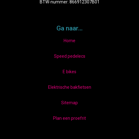
BTW-nummer: 866912307B01
Ga naar…
Home
Speed pedelecs
E bikes
Elektrische bakfietsen
Sitemap
Plan een proefrit