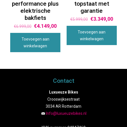
performance plus
topstaat met
elektrische
garantie
bakfiets
€
3.349,00
€
5.999,00
€
4.149,00
€
6.999,00
Toevoegen aan
winkelwagen
Toevoegen aan
winkelwagen
Contact
Luxueuze Bikes
Crooswijksestraat
3034 AR Rotterdam
Info@luxueuzebikes.nl