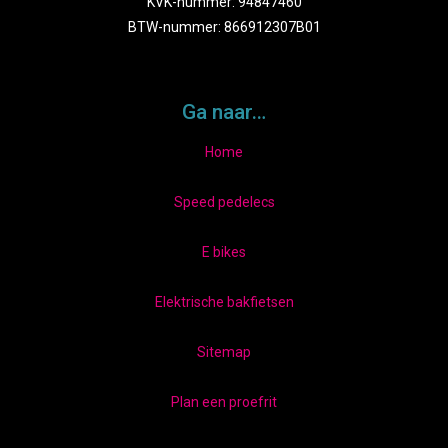
KVK-nummer: 94847460
BTW-nummer: 866912307B01
Ga naar…
Home
Speed pedelecs
E bikes
Elektrische bakfietsen
Sitemap
Plan een proefrit