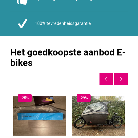
100% tevredenheidsgarantie
Het goedkoopste aanbod E-
bikes
-25%
-29%