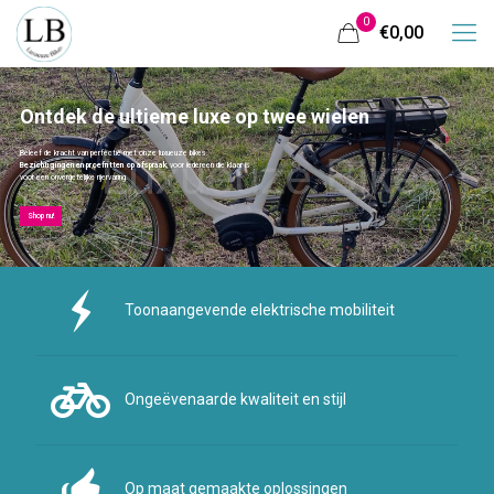
0
€0,00
Ontdek de ultieme luxe op twee wielen
Beleef de kracht van perfectie met onze luxueuze bikes.
Bezichtigingen en proefritten op afspraak
, voor iedereen die klaar is
voor een onvergetelijke rijervaring.
Shop nu!
Toonaangevende elektrische mobiliteit
Ongeëvenaarde kwaliteit en stijl
Op maat gemaakte oplossingen