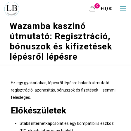
0
€0,00
Wazamba kaszinó
útmutató: Regisztráció,
bónuszok és kifizetések
lépésről lépésre
Ez egy gyakorlatias, lépésről lépésre haladó útmutató:
regisztráció, azonosítás, bónuszok és fizetések – semmi
felesleges.
Előkészületek
Stabil internetkapcsolat és egy kompatibilis eszköz
(PC, okostelefon vagy tablet).