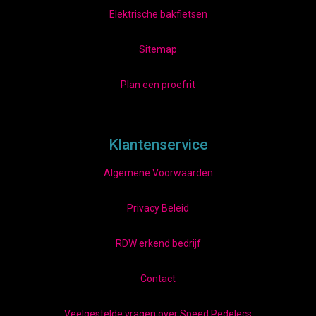
Elektrische bakfietsen
Sitemap
Plan een proefrit
Klantenservice
Algemene Voorwaarden
Privacy Beleid
RDW erkend bedrijf
Contact
Veelgestelde vragen over Speed Pedelecs