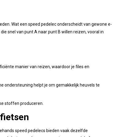
nelheden. Wat een speed pedelec onderscheidt van gewone e-
ie snel van punt A naar punt B willen reizen, vooral in
iciënte manier van reizen, waardoor je files en
sche ondersteuning helpt je om gemakkelijk heuvels te
jke stoffen produceren.
fietsen
edehands speed pedelecs bieden vaak dezelfde