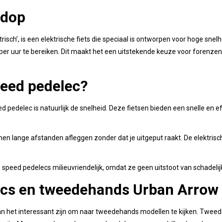
ndop
trisch’, is een elektrische fiets die speciaal is ontworpen voor hoge s
per uur te bereiken. Dit maakt het een uitstekende keuze voor forenzen d
eed pedelec?
pedelec is natuurlijk de snelheid. Deze fietsen bieden een snelle en eff
unnen lange afstanden afleggen zonder dat je uitgeput raakt. De elektri
jn speed pedelecs milieuvriendelijk, omdat ze geen uitstoot van schadeli
cs en tweedehands Urban Arrow 
an het interessant zijn om naar tweedehands modellen te kijken. Twe