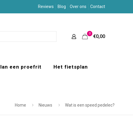
Reviews
Blog
Over ons
Contact
0
€0,00
lan een proefrit
Het fietsplan
Home
Nieuws
Wat is een speed pedelec?