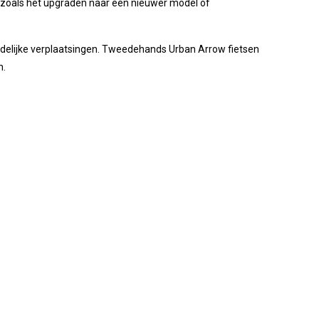
 zoals het upgraden naar een nieuwer model of
stedelijke verplaatsingen. Tweedehands Urban Arrow fietsen
n.