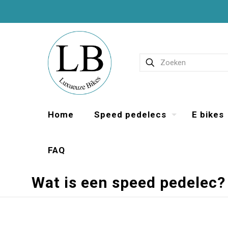
Home
Speed pedelecs
E bikes
FAQ
Wat is een speed pedelec?