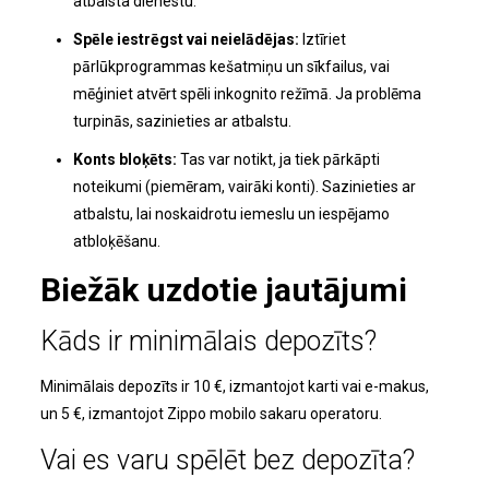
atbalsta dienestu.
Spēle iestrēgst vai neielādējas:
Iztīriet
pārlūkprogrammas kešatmiņu un sīkfailus, vai
mēģiniet atvērt spēli inkognito režīmā. Ja problēma
turpinās, sazinieties ar atbalstu.
Konts bloķēts:
Tas var notikt, ja tiek pārkāpti
noteikumi (piemēram, vairāki konti). Sazinieties ar
atbalstu, lai noskaidrotu iemeslu un iespējamo
atbloķēšanu.
Biežāk uzdotie jautājumi
Kāds ir minimālais depozīts?
Minimālais depozīts ir 10 €, izmantojot karti vai e-makus,
un 5 €, izmantojot Zippo mobilo sakaru operatoru.
Vai es varu spēlēt bez depozīta?