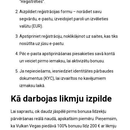
“Reģistrēties”.
Aizpildiet reģistrācijas formu – norādiet savu
segvārdu, e-pastu, izveidojiet paroli un izvēlieties
valūtu (EUR).
Apstipriniet reģistrāciju, noklikšķinot uz saites, kas tiks
nosūtīta uz jūsu e-pastu.
Pēc e-pasta apstiprināšanas piesakieties savā kontā
un veiciet pirmo iemaksu, lai aktivizētu bonusu.
Ja nepieciešams, iesniedziet identitātes pārbaudes
dokumentus (KYC), lai izvairītos no kavējumiem
izmaksu laikā.
Kā darbojas likmju izpilde
Lai saprastu, cik daudz jāspēlē pirms bonusa līdzekļu
pārvēršanas reālā naudā, apskatīsim piemēru. Pieņemsim,
ka Vulkan Vegas piedāvā 100% bonusu līdz 200 € ar likmju