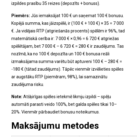
izpildes prasību 35 reizes (depozīts + bonuss).
Piemērs:
Jūs iemaksājat 100 € un saņemat 100 € bonusu.
Kopējā summa, kas jāizspēlē, ir (100 € + 100 €) × 35 = 7 000
€. Ja vidējais RTP (atgriešanās procents) spēlēm ir 96%, tad
matemātiskā cerība ir: 7 000 € × 0,96 = 6 720 € atgriežas
spēlētājam, bet 7 000 € – 6 720 € = 280 € ir zaudējums. Tas
nozīmē, ka no 100 € depozīta un 100 € bonusa reāli
izmaksājama summa varētu būt aptuveni 100 € – 280 € =
-180 € (tātad zaudējums). Tāpēc vienmēr izvēlieties spēles
ar augstāku RTP (piemēram, 98%), lai samazinātu
zaudējuma risku.
Note:
Atšķirīgas spēles ietekmē likmju izpildi – spēļu
automāti parasti veido 100%, bet galda spēles tikai 10–
20%. Vienmēr pārbaudiet bonusu noteikumus.
Maksājumu metodes