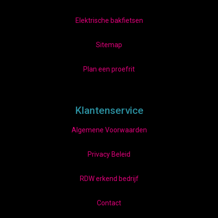
Elektrische bakfietsen
Sitemap
Plan een proefrit
Klantenservice
Algemene Voorwaarden
Privacy Beleid
RDW erkend bedrijf
Contact