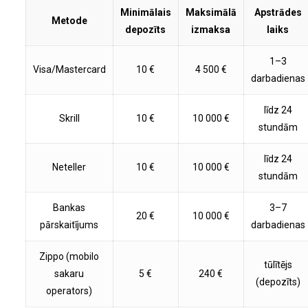
Minimālais
Maksimālā
Apstrādes
Metode
depozīts
izmaksa
laiks
1–3
Visa/Mastercard
10 €
4 500 €
darbadienas
līdz 24
Skrill
10 €
10 000 €
stundām
līdz 24
Neteller
10 €
10 000 €
stundām
Bankas
3–7
20 €
10 000 €
pārskaitījums
darbadienas
Zippo (mobilo
tūlītējs
sakaru
5 €
240 €
(depozīts)
operators)