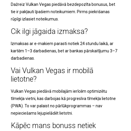
Dažreiz Vulkan Vegas piedāvā bezdepozīta bonusus, bet
tie ir pakļauti īpašiem noteikumiem. Pirms piekrišanas
rūpīgi izlasiet noteikumus.
Cik ilgi jāgaida izmaksa?
Izmaksas ar e-makiem parasti notiek 24 stundu laikā, ar
kartēm 1–3 darbadienas, bet ar bankas pārskaitījumu 3–7
darbadienas.
Vai Vulkan Vegas ir mobilā
lietotne?
Vulkan Vegas piedāvā mobilajām ierīcēm optimizētu
tīmekļa vietni, kas darbojas kā progresīva tīmekļa lietotne
(PWA). To var palaist no pārlūkprogrammas – nav
nepieciešams lejupielādēt lietotni.
Kāpēc mans bonuss netiek