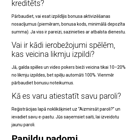
kreditēts?
Pārbaudiet, vai esat izpildījis bonusa aktivizēšanas
nosacījumus (piemēram, bonusa kods, minimālā depozīta
summa). Ja viss ir pareizi, sazinieties ar atbalsta dienestu.
Vai ir kādi ierobežojumi spēlēm,
kas veicina likmju izpildi?
Jā, galda spēles un video pokers bieži veicina tikai 10–20%
no likmju izpildes, bet spēļu automāti 100%. Vienmēr
pārbaudiet bonusu noteikumus.
Kā es varu atiestatīt savu paroli?
Reģistrācijas lapā noklikšķiniet uz “Aizmirsāt paroli?” un
ievadiet savu e-pastu. Jūs saņemsiet saiti, lai izveidotu
jaunu paroli.
Papildu padomi