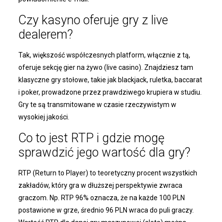
Czy kasyno oferuje gry z live
dealerem?
Tak, większość współczesnych platform, włącznie z tą,
oferuje sekcję gier na żywo (live casino). Znajdziesz tam
klasyczne gry stołowe, takie jak blackjack, ruletka, baccarat
i poker, prowadzone przez prawdziwego krupiera w studiu.
Gry te są transmitowane w czasie rzeczywistym w
wysokiej jakości.
Co to jest RTP i gdzie mogę
sprawdzić jego wartość dla gry?
RTP (Return to Player) to teoretyczny procent wszystkich
zakładów, który gra w dłuższej perspektywie zwraca
graczom. Np. RTP 96% oznacza, że na każde 100 PLN
postawione w grze, średnio 96 PLN wraca do puli graczy.