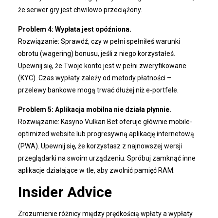
że serwer gry jest chwilowo przeciążony.
Problem 4: Wypłata jest opóźniona.
Rozwiązanie: Sprawdź, czy w pełni spełniłeś warunki
obrotu (wagering) bonusu, jeśli z niego korzystałeś.
Upewnij się, że Twoje konto jest w pełni zweryfikowane
(KYC). Czas wypłaty zależy od metody płatności –
przelewy bankowe mogą trwać dłużej niż e-portfele.
Problem 5: Aplikacja mobilna nie działa płynnie.
Rozwiązanie: Kasyno Vulkan Bet oferuje głównie mobile-
optimized website lub progresywną aplikację internetową
(PWA). Upewnij się, że korzystasz z najnowszej wersji
przeglądarki na swoim urządzeniu. Spróbuj zamknąć inne
aplikacje działające w tle, aby zwolnić pamięć RAM.
Insider Advice
Zrozumienie różnicy między prędkością wpłaty a wypłaty