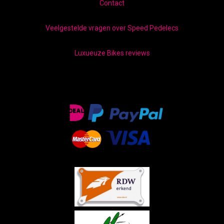
Contact
Veelgestelde vragen over Speed Pedelecs
Luxueuze Bikes reviews