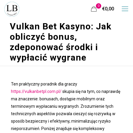
0
€0,00
Vulkan Bet Kasyno: Jak
obliczyć bonus,
zdeponować środki i
wypłacić wygrane
Ten praktyczny poradnik dla graczy
https://vulkanbetpl.com.pl/
skupia się na tym, co naprawdę
ma znaczenie: bonusach, dostępie mobilnym oraz
terminowym wypłacaniu wygranych. Zrozumienie tych
technicznych aspektów pozwala cieszyć się rozrywką w
sposób bezpieczny i efektywny, minimalizując ryzyko
nieporozumień. Poniżej znajduje się kompleksowy