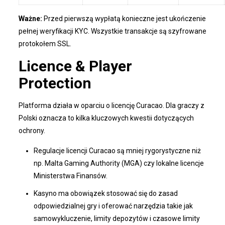
Ważne:
Przed pierwszą wypłatą konieczne jest ukończenie
pełnej weryfikacji KYC. Wszystkie transakcje są szyfrowane
protokołem SSL.
Licence & Player
Protection
Platforma działa w oparciu o licencję Curacao. Dla graczy z
Polski oznacza to kilka kluczowych kwestii dotyczących
ochrony.
Regulacje licencji Curacao są mniej rygorystyczne niż
np. Malta Gaming Authority (MGA) czy lokalne licencje
Ministerstwa Finansów.
Kasyno ma obowiązek stosować się do zasad
odpowiedzialnej gry i oferować narzędzia takie jak
samowykluczenie, limity depozytów i czasowe limity