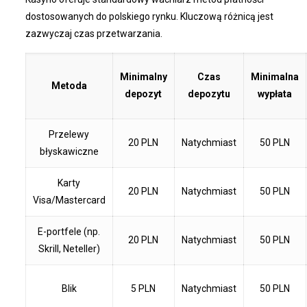
dostosowanych do polskiego rynku. Kluczową różnicą jest
zazwyczaj czas przetwarzania.
Minimalny
Czas
Minimalna
Metoda
depozyt
depozytu
wypłata
Przelewy
20 PLN
Natychmiast
50 PLN
błyskawiczne
Karty
20 PLN
Natychmiast
50 PLN
Visa/Mastercard
E-portfele (np.
20 PLN
Natychmiast
50 PLN
Skrill, Neteller)
Blik
5 PLN
Natychmiast
50 PLN