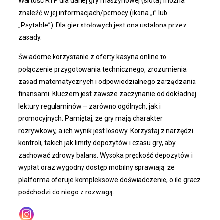
Wartość RTP dla danej gry maszynowej (slota) można
znaleźć w jej informacjach/pomocy (ikona „i” lub
„Paytable”). Dla gier stołowych jest ona ustalona przez
zasady.
Świadome korzystanie z oferty kasyna online to
połączenie przygotowania technicznego, zrozumienia
zasad matematycznych i odpowiedzialnego zarządzania
finansami. Kluczem jest zawsze zaczynanie od dokładnej
lektury regulaminów – zarówno ogólnych, jak i
promocyjnych. Pamiętaj, że gry mają charakter
rozrywkowy, a ich wynik jest losowy. Korzystaj z narzędzi
kontroli, takich jak limity depozytów i czasu gry, aby
zachować zdrowy balans. Wysoka prędkość depozytów i
wypłat oraz wygodny dostęp mobilny sprawiają, że
platforma oferuje kompleksowe doświadczenie, o ile gracz
podchodzi do niego z rozwagą.