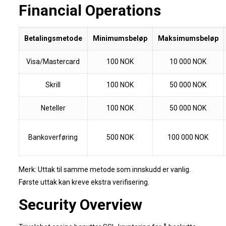
Financial Operations
Betalingsmetode
Minimumsbeløp
Maksimumsbeløp
Visa/Mastercard
100 NOK
10 000 NOK
Skrill
100 NOK
50 000 NOK
Neteller
100 NOK
50 000 NOK
Bankoverføring
500 NOK
100 000 NOK
Merk: Uttak til samme metode som innskudd er vanlig.
Første uttak kan kreve ekstra verifisering.
Security Overview