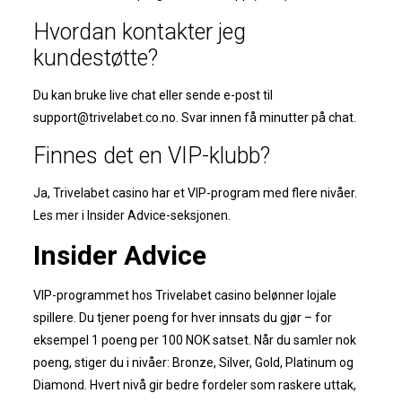
Hvordan kontakter jeg
kundestøtte?
Du kan bruke live chat eller sende e-post til
support@trivelabet.co.no. Svar innen få minutter på chat.
Finnes det en VIP-klubb?
Ja, Trivelabet casino har et VIP-program med flere nivåer.
Les mer i Insider Advice-seksjonen.
Insider Advice
VIP-programmet hos Trivelabet casino belønner lojale
spillere. Du tjener poeng for hver innsats du gjør – for
eksempel 1 poeng per 100 NOK satset. Når du samler nok
poeng, stiger du i nivåer: Bronze, Silver, Gold, Platinum og
Diamond. Hvert nivå gir bedre fordeler som raskere uttak,