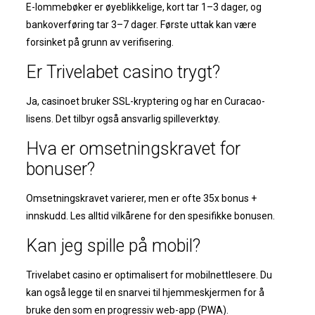
E-lommebøker er øyeblikkelige, kort tar 1–3 dager, og
bankoverføring tar 3–7 dager. Første uttak kan være
forsinket på grunn av verifisering.
Er Trivelabet casino trygt?
Ja, casinoet bruker SSL-kryptering og har en Curacao-
lisens. Det tilbyr også ansvarlig spilleverktøy.
Hva er omsetningskravet for
bonuser?
Omsetningskravet varierer, men er ofte 35x bonus +
innskudd. Les alltid vilkårene for den spesifikke bonusen.
Kan jeg spille på mobil?
Trivelabet casino er optimalisert for mobilnettlesere. Du
kan også legge til en snarvei til hjemmeskjermen for å
bruke den som en progressiv web-app (PWA).