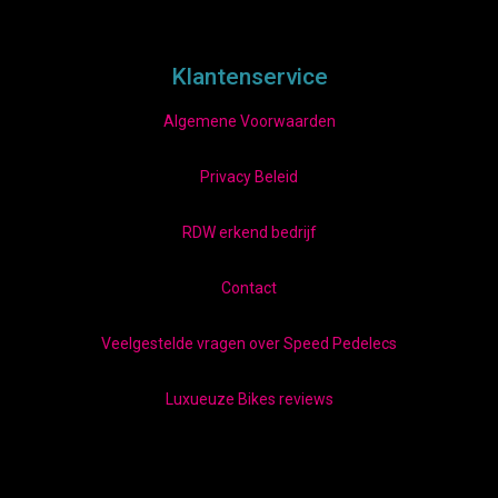
Klantenservice
Algemene Voorwaarden
Privacy Beleid
RDW erkend bedrijf
Contact
Veelgestelde vragen over Speed Pedelecs
Luxueuze Bikes reviews