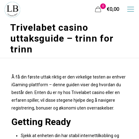
0
€0,00
Trivelabet casino
uttaksguide – trinn for
trinn
Å få din første uttak riktig er den virkelige testen av enhver
iGaming-plattform – denne guiden viser deg hvordan du
består den. Enten du er ny hos Trivelabet casino eller en
erfaren spiller, vil disse stegene hjelpe deg å navigere
registrering, bonuser og økonomi uten overraskelser.
Getting Ready
Sjekk at enheten din har stabil internettilkobling og