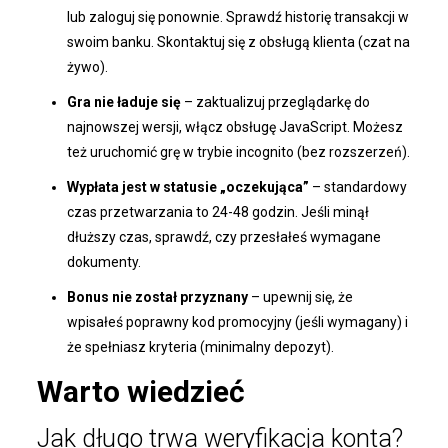
lub zaloguj się ponownie. Sprawdź historię transakcji w
swoim banku. Skontaktuj się z obsługą klienta (czat na
żywo).
Gra nie ładuje się
– zaktualizuj przeglądarkę do
najnowszej wersji, włącz obsługę JavaScript. Możesz
też uruchomić grę w trybie incognito (bez rozszerzeń).
Wypłata jest w statusie „oczekująca”
– standardowy
czas przetwarzania to 24-48 godzin. Jeśli minął
dłuższy czas, sprawdź, czy przesłałeś wymagane
dokumenty.
Bonus nie został przyznany
– upewnij się, że
wpisałeś poprawny kod promocyjny (jeśli wymagany) i
że spełniasz kryteria (minimalny depozyt).
Warto wiedzieć
Jak długo trwa weryfikacja konta?