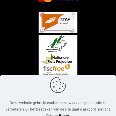
Deze website gebruikt cookies om uw ervaring op de site te
verbeteren. Bij het bezoeken van de site gaat u akkoord met ons
© Luxueuze Bikes. Alle rechten voorbehouden. 2026 |
Privacy Beleid
.