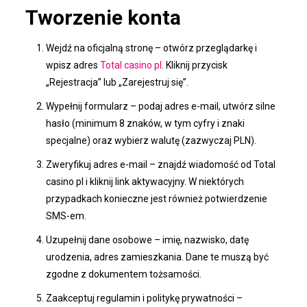
Tworzenie konta
Wejdź na oficjalną stronę – otwórz przeglądarkę i
wpisz adres
Total casino pl
. Kliknij przycisk
„Rejestracja” lub „Zarejestruj się”.
Wypełnij formularz – podaj adres e-mail, utwórz silne
hasło (minimum 8 znaków, w tym cyfry i znaki
specjalne) oraz wybierz walutę (zazwyczaj PLN).
Zweryfikuj adres e-mail – znajdź wiadomość od Total
casino pl i kliknij link aktywacyjny. W niektórych
przypadkach konieczne jest również potwierdzenie
SMS-em.
Uzupełnij dane osobowe – imię, nazwisko, datę
urodzenia, adres zamieszkania. Dane te muszą być
zgodne z dokumentem tożsamości.
Zaakceptuj regulamin i politykę prywatności –