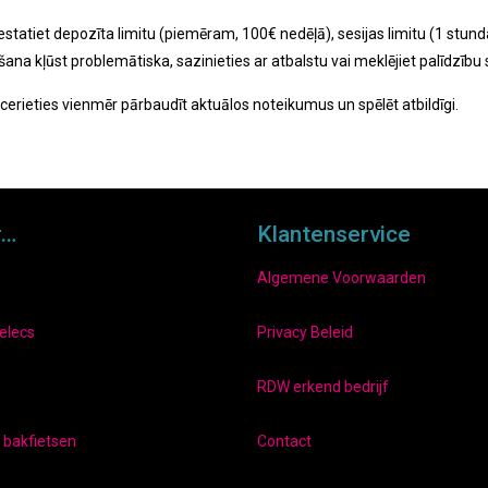
iestatiet depozīta limitu (piemēram, 100€ nedēļā), sesijas limitu (1 stund
ēšana kļūst problemātiska, sazinieties ar atbalstu vai meklējiet palīdzību 
tcerieties vienmēr pārbaudīt aktuālos noteikumus un spēlēt atbildīgi.
r…
Klantenservice
Algemene Voorwaarden
elecs
Privacy Beleid
RDW erkend bedrijf
e bakfietsen
Contact