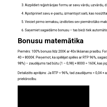
Aizpildiet reģistrācijas formu ar savu vārdu, uzvārdu,
Apstipriniet savu e-pastu, izmantojot saiti, kas nosūtīta
Veiciet pirmo iemaksu, izvēloties sev piemērotāko ma
Saņemiet sagaidāmo bonusu – tas bieži tiek automātiski
Bonusu matemātika
Piemērs: 100% bonuss līdz 200€ ar 40x likšanas prasību. 
40 = 8000€. Pieņemot, ka spēlējat spēles ar RTP 96%, sagai
98%) – zaudējums tad būtu (1 – 0,98) × 8000 = 160€, kas jop
Detalizēts aprēķins: Ja RTP = 96%, tad zaudējums = 0,04 × 
priekšrocību.