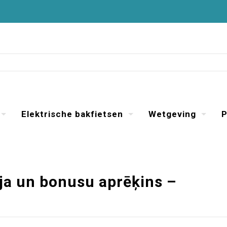
Elektrische bakfietsen
Wetgeving
P
ija un bonusu aprēķins –