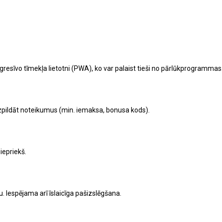
resīvo tīmekļa lietotni (PWA), ko var palaist tieši no pārlūkprogrammas
izpildāt noteikumus (min. iemaksa, bonusa kods).
iepriekš.
. Iespējama arī īslaicīga pašizslēgšana.