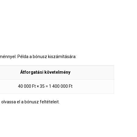
lménnyel. Példa a bónusz kiszámítására:
Átforgatási követelmény
40 000 Ft × 35 = 1 400 000 Ft
lvassa el a bónusz feltételeit.