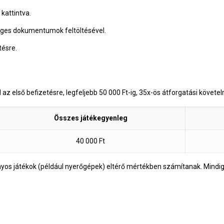
 kattintva.
ges dokumentumok feltöltésével.
tésre.
z első befizetésre, legfeljebb 50 000 Ft-ig, 35x-ös átforgatási követe
Összes játékegyenleg
40 000 Ft
nyos játékok (például nyerőgépek) eltérő mértékben számítanak. Mindig o