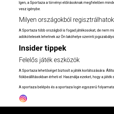
Igen, a Sportaza a törvényi előírásoknak megfelelően minden
vesz igénybe.
Milyen országokból regisztrálhato
A Sportaza több országból is fogad játékosokat, de nem mind
adókötelesek lehetnek az Ön lakóhelye szerinti jogszabályo
Insider tippek
Felelős játék eszközök
A Sportaza lehetőséget biztosít a játék korlátozására. Állít
fiókbeállításokban érheti el. Használja ezeket, hogy a játé
A sportaza belépés és a sportaza login egyszerű folyamata l