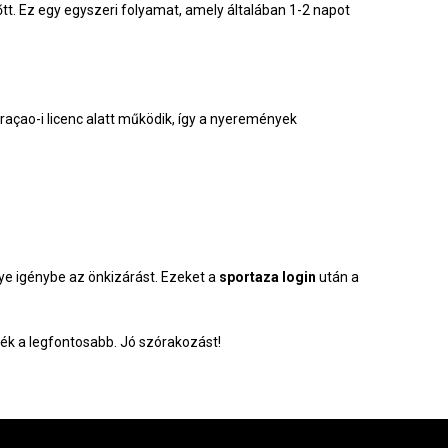
őtt. Ez egy egyszeri folyamat, amely általában 1-2 napot
uraçao-i licenc alatt működik, így a nyeremények
egye igénybe az önkizárást. Ezeket a
sportaza login
után a
áték a legfontosabb. Jó szórakozást!