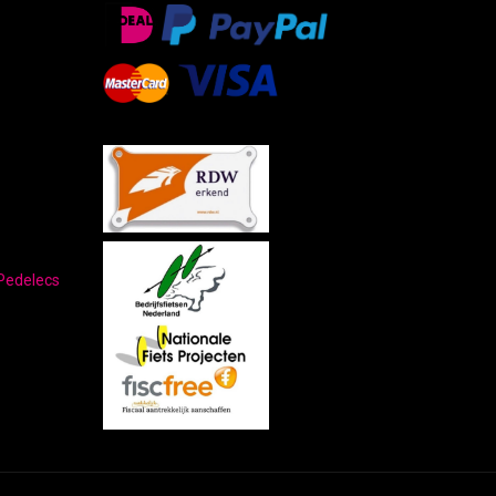
Pedelecs