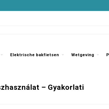
Elektrische bakfietsen
Wetgeving
P
zhasználat – Gyakorlati