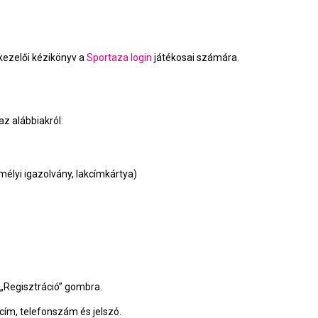
kezelői kézikönyv a
Sportaza login
játékosai számára.
az alábbiakról:
lyi igazolvány, lakcímkártya)
 „Regisztráció” gombra.
l-cím, telefonszám és jelszó.