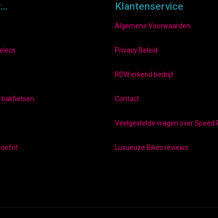
r…
Klantenservice
Algemene Voorwaarden
elecs
Privacy Beleid
RDW erkend bedrijf
e bakfietsen
Contact
Veelgestelde vragen over Speed 
oefrit
Luxueuze Bikes reviews