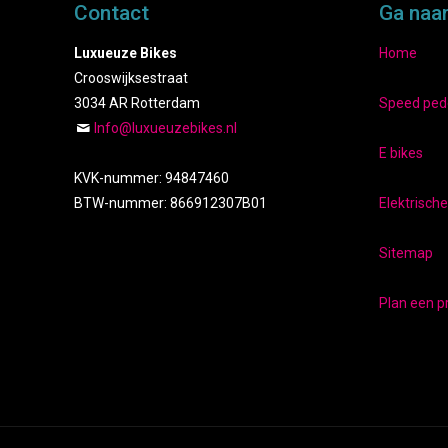
Contact
Ga naa
Luxueuze Bikes
Home
Crooswijksestraat
3034 AR Rotterdam
Speed ped
Info@luxueuzebikes.nl
E bikes
KVK-nummer: 94847460
BTW-nummer: 866912307B01
Elektrisch
Sitemap
Plan een pr