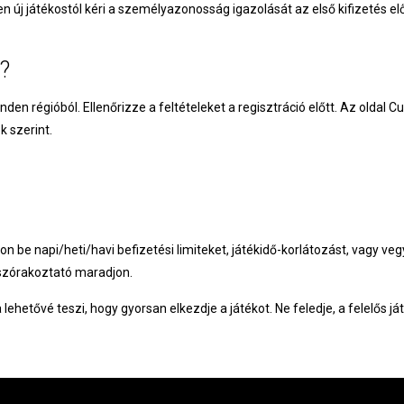
 új játékostól kéri a személyazonosság igazolását az első kifizetés el
k?
en régióból. Ellenőrizze a feltételeket a regisztráció előtt. Az oldal C
k szerint.
son be napi/heti/havi befizetési limiteket, játékidő-korlátozást, vagy v
k szórakoztató maradjon.
ehetővé teszi, hogy gyorsan elkezdje a játékot. Ne feledje, a felelős j