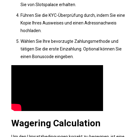
Sie von Slotspalace erhalten.
Führen Sie die KYC-Überprüfung durch, indem Sie eine
Kopie Ihres Ausweises und einen Adressnachweis
hochladen.
Wählen Sie Ihre bevorzugte Zahlungsmethode und
tätigen Sie die erste Einzahlung. Optional können Sie
einen Bonuscode eingeben.
Wagering Calculation
Um den Umsatzbedingungen korrekt zu begegnen, ist eine