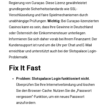
Regierung von Curaçao. Diese Lizenz gewährleistet
grundlegende Sicherheitsstandards wie SSL-
Verschlüsselung und faire Spielmechanismen durch
unabhängige Prüfungen.
Wichtig:
Bei Curaçao-lizenzierten
Casinos kann es sein, dass Ihre Gewinne in Deutschland
oder Österreich der Einkommensteuer unterliegen.
Informieren Sie sich daher vorab bei Ihrem Finanzamt. Der
Kundensupport ist rund um die Uhr per Chat und E-Mail
erreichbar und unterstützt auch bei der Slotspalace Login-
Problematik.
Fix It Fast
Problem: Slotspalace Login funktioniert nicht.
Überprüfen Sie Ihre Internetverbindung und löschen
Sie den Browser-Cache. Nutzen Sie die „Passwort
vergessen“-Funktion, um ein neues Passwort
anzufordern.