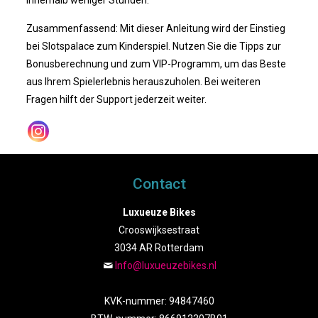
innerhalb weniger Stunden.
Zusammenfassend: Mit dieser Anleitung wird der Einstieg
bei Slotspalace zum Kinderspiel. Nutzen Sie die Tipps zur
Bonusberechnung und zum VIP-Programm, um das Beste
aus Ihrem Spielerlebnis herauszuholen. Bei weiteren
Fragen hilft der Support jederzeit weiter.
Contact
Luxueuze Bikes
Crooswijksestraat
3034 AR Rotterdam
Info@luxueuzebikes.nl
KVK-nummer: 94847460