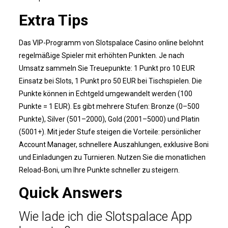
Extra Tips
Das VIP-Programm von Slotspalace Casino online belohnt
regelmäßige Spieler mit erhöhten Punkten. Je nach
Umsatz sammeln Sie Treuepunkte: 1 Punkt pro 10 EUR
Einsatz bei Slots, 1 Punkt pro 50 EUR bei Tischspielen. Die
Punkte können in Echtgeld umgewandelt werden (100
Punkte = 1 EUR). Es gibt mehrere Stufen: Bronze (0–500
Punkte), Silver (501–2000), Gold (2001–5000) und Platin
(5001+). Mit jeder Stufe steigen die Vorteile: persönlicher
Account Manager, schnellere Auszahlungen, exklusive Boni
und Einladungen zu Turnieren. Nutzen Sie die monatlichen
Reload-Boni, um Ihre Punkte schneller zu steigern.
Quick Answers
Wie lade ich die Slotspalace App