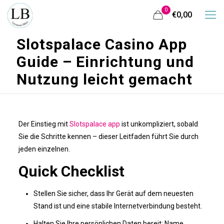
0
€0,00
Slotspalace Casino App
Guide – Einrichtung und
Nutzung leicht gemacht
Der Einstieg mit
Slotspalace app
ist unkompliziert, sobald
Sie die Schritte kennen – dieser Leitfaden führt Sie durch
jeden einzelnen.
Quick Checklist
Stellen Sie sicher, dass Ihr Gerät auf dem neuesten
Stand ist und eine stabile Internetverbindung besteht.
Halten Sie Ihre persönlichen Daten bereit: Name,