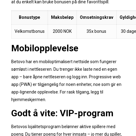
at du enkelt kan bruke bonusen på dine favorittspill.
Bonustype
Maksbeløp
Omsetningskrav
Gyldigh
Velkomstbonus
2000 NOK
35x bonus
30 dage
Mobilopplevelse
Betovo har en mobiloptimalisert nettside som fungerer
sømløst i nettleseren. Du trenger ikke laste ned en egen
app – bare åpne nettleseren og logg inn. Progressive web
app (PWA) er tilgjengelig for noen enheter, noe som gir en
app-lignende opplevelse. For rask tilgang, legg til
hjemmeskjermen.
Godt å vite: VIP-program
Betovos lojalitetsprogram belønner aktive spillere med
poeng. Du tjener poeng for hver innsats – jo mer du spiller,