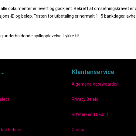
t at alle dokumenter er levert og godkjent. Bekreft at omsetningskravet e
aksjons-ID og beløp. Fristen for utbetaling er normalt 1–5 bankdager, av
 underholdende spillopplevelse. Lykke til!
r…
Klantenservice
Algemene Voorwaarden
elecs
Privacy Beleid
RDW erkend bedrijf
e bakfietsen
Contact