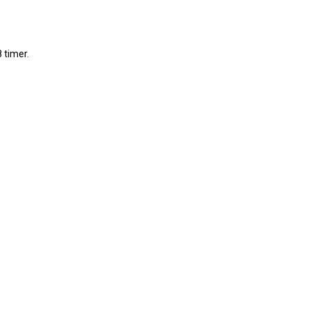
 timer.