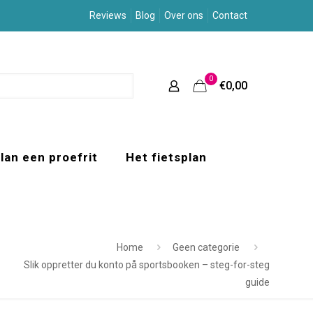
Reviews
Blog
Over ons
Contact
0
€0,00
lan een proefrit
Het fietsplan
Home
Geen categorie
Slik oppretter du konto på sportsbooken – steg-for-steg
guide