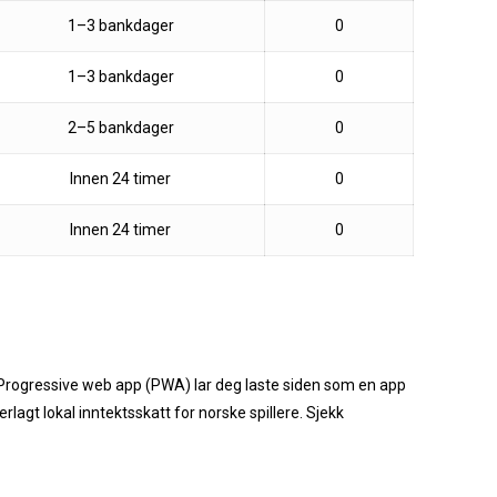
1–3 bankdager
0
1–3 bankdager
0
2–5 bankdager
0
Innen 24 timer
0
Innen 24 timer
0
. Progressive web app (PWA) lar deg laste siden som en app
lagt lokal inntektsskatt for norske spillere. Sjekk