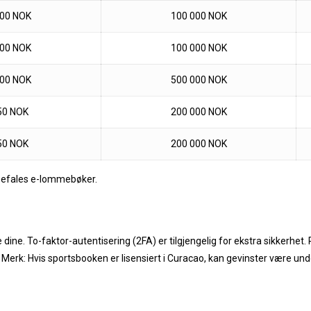
00 NOK
100 000 NOK
00 NOK
100 000 NOK
00 NOK
500 000 NOK
50 NOK
200 000 NOK
50 NOK
200 000 NOK
nbefales e-lommebøker.
ine. To-faktor-autentisering (2FA) er tilgjengelig for ekstra sikkerhet
Merk: Hvis sportsbooken er lisensiert i Curacao, kan gevinster være under