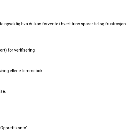
e nøyaktig hva du kan forvente i hvert trinn sparer tid og frustrasjon.
ort) for verifisering.
ring eller e-lommebok.
lse.
 “Opprett konto”.