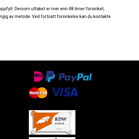
r oppfylt. Dersom uttaket er mer enn 48 timer forsinket,
hengig av metode. Ved fortsatt forsinkelse kan du kontakte