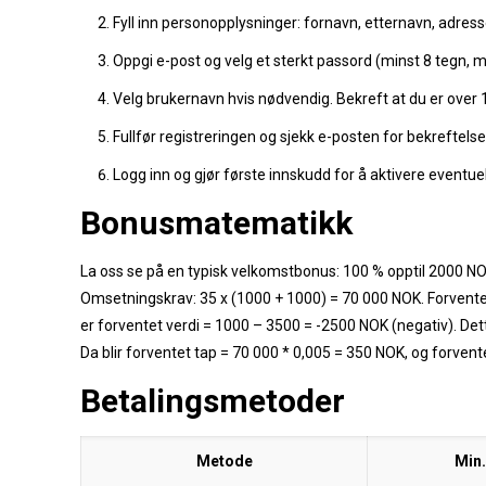
Fyll inn personopplysninger: fornavn, etternavn, adress
Oppgi e-post og velg et sterkt passord (minst 8 tegn, m
Velg brukernavn hvis nødvendig. Bekreft at du er over 1
Fullfør registreringen og sjekk e-posten for bekreftelse
Logg inn og gjør første innskudd for å aktivere eventue
Bonusmatematikk
La oss se på en typisk velkomstbonus: 100 % opptil 2000 NO
Omsetningskrav: 35 x (1000 + 1000) = 70 000 NOK. Forventet
er forventet verdi = 1000 – 3500 = -2500 NOK (negativ). Dette
Da blir forventet tap = 70 000 * 0,005 = 350 NOK, og forvent
Betalingsmetoder
Metode
Min