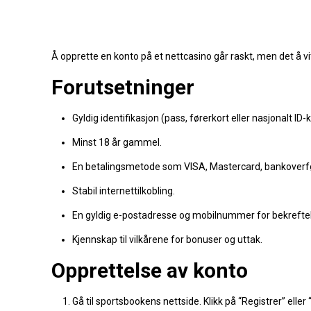
Å opprette en konto på et nettcasino går raskt, men det å vit
Forutsetninger
Gyldig identifikasjon (pass, førerkort eller nasjonalt ID-k
Minst 18 år gammel.
En betalingsmetode som VISA, Mastercard, bankoverfø
Stabil internettilkobling.
En gyldig e-postadresse og mobilnummer for bekrefte
Kjennskap til vilkårene for bonuser og uttak.
Opprettelse av konto
Gå til sportsbookens nettside. Klikk på “Registrer” eller