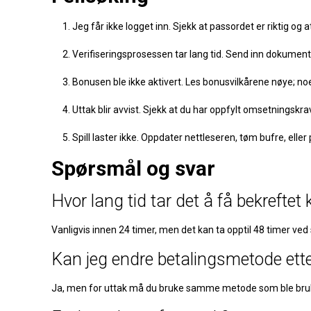
Jeg får ikke logget inn. Sjekk at passordet er riktig og a
Verifiseringsprosessen tar lang tid. Send inn dokumente
Bonusen ble ikke aktivert. Les bonusvilkårene nøye; 
Uttak blir avvist. Sjekk at du har oppfylt omsetningskr
Spill laster ikke. Oppdater nettleseren, tøm bufre, elle
Spørsmål og svar
Hvor lang tid tar det å få bekreftet
Vanligvis innen 24 timer, men det kan ta opptil 48 timer ved
Kan jeg endre betalingsmetode ett
Ja, men for uttak må du bruke samme metode som ble brukt