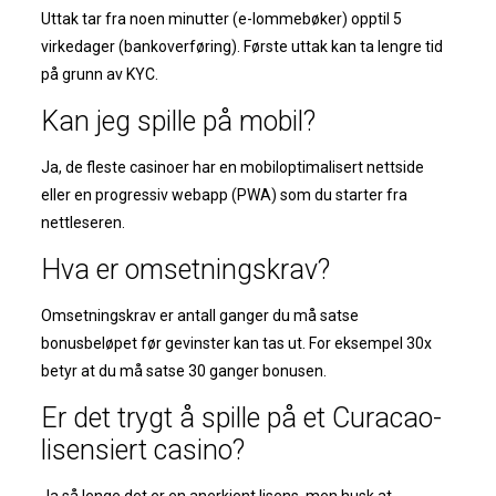
Uttak tar fra noen minutter (e-lommebøker) opptil 5
virkedager (bankoverføring). Første uttak kan ta lengre tid
på grunn av KYC.
Kan jeg spille på mobil?
Ja, de fleste casinoer har en mobiloptimalisert nettside
eller en progressiv webapp (PWA) som du starter fra
nettleseren.
Hva er omsetningskrav?
Omsetningskrav er antall ganger du må satse
bonusbeløpet før gevinster kan tas ut. For eksempel 30x
betyr at du må satse 30 ganger bonusen.
Er det trygt å spille på et Curacao-
lisensiert casino?