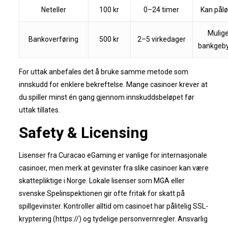
Neteller
100 kr
0–24 timer
Kan pål
Mulig
Bankoverføring
500 kr
2–5 virkedager
bankgeby
For uttak anbefales det å bruke samme metode som
innskudd for enklere bekreftelse. Mange casinoer krever at
du spiller minst én gang gjennom innskuddsbeløpet før
uttak tillates.
Safety & Licensing
Lisenser fra Curacao eGaming er vanlige for internasjonale
casinoer, men merk at gevinster fra slike casinoer kan være
skattepliktige i Norge. Lokale lisenser som MGA eller
svenske Spelinspektionen gir ofte fritak for skatt på
spillgevinster. Kontroller alltid om casinoet har pålitelig SSL-
kryptering (https://) og tydelige personvernregler. Ansvarlig