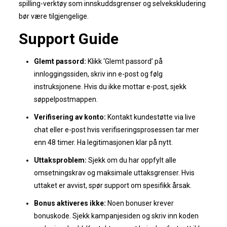
spilling-verktøy som innskuddsgrenser og selvekskludering
bør være tilgjengelige.
Support Guide
Glemt passord:
Klikk ‘Glemt passord’ på
innloggingssiden, skriv inn e-post og følg
instruksjonene. Hvis du ikke mottar e-post, sjekk
søppelpostmappen.
Verifisering av konto:
Kontakt kundestøtte via live
chat eller e-post hvis verifiseringsprosessen tar mer
enn 48 timer. Ha legitimasjonen klar på nytt.
Uttaksproblem:
Sjekk om du har oppfylt alle
omsetningskrav og maksimale uttaksgrenser. Hvis
uttaket er avvist, spør support om spesifikk årsak.
Bonus aktiveres ikke:
Noen bonuser krever
bonuskode. Sjekk kampanjesiden og skriv inn koden