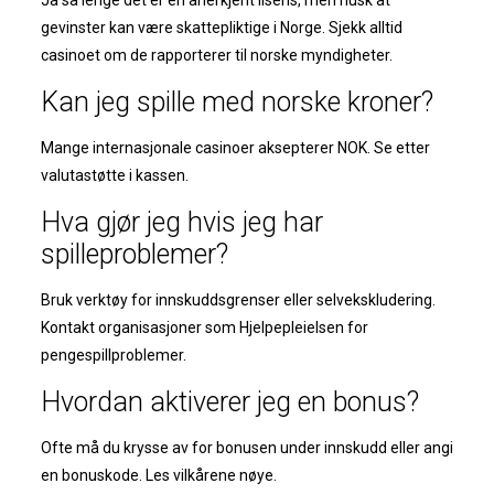
Ja så lenge det er en anerkjent lisens, men husk at
gevinster kan være skattepliktige i Norge. Sjekk alltid
casinoet om de rapporterer til norske myndigheter.
Kan jeg spille med norske kroner?
Mange internasjonale casinoer aksepterer NOK. Se etter
valutastøtte i kassen.
Hva gjør jeg hvis jeg har
spilleproblemer?
Bruk verktøy for innskuddsgrenser eller selvekskludering.
Kontakt organisasjoner som Hjelpepleielsen for
pengespillproblemer.
Hvordan aktiverer jeg en bonus?
Ofte må du krysse av for bonusen under innskudd eller angi
en bonuskode. Les vilkårene nøye.