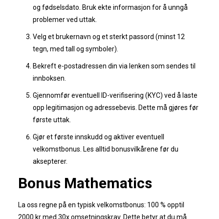
og fødselsdato. Bruk ekte informasjon for å unngå
problemer ved uttak.
Velg et brukernavn og et sterkt passord (minst 12
tegn, med tall og symboler).
Bekreft e-postadressen din via lenken som sendes til
innboksen.
Gjennomfør eventuell ID-verifisering (KYC) ved å laste
opp legitimasjon og adressebevis. Dette må gjøres før
første uttak.
Gjør et første innskudd og aktiver eventuell
velkomstbonus. Les alltid bonusvilkårene før du
aksepterer.
Bonus Mathematics
La oss regne på en typisk velkomstbonus: 100 % opptil
2000 kr med 30x omsetningskrav. Dette betyr at du må