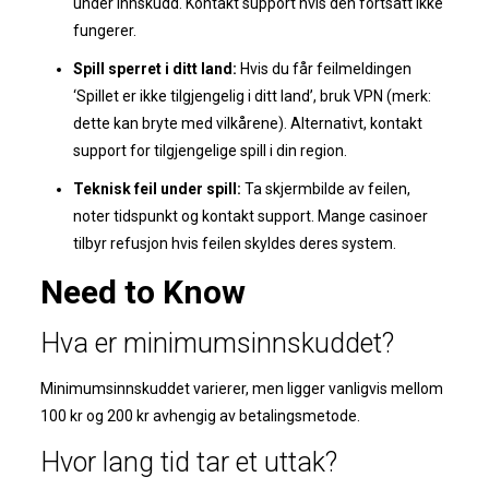
under innskudd. Kontakt support hvis den fortsatt ikke
fungerer.
Spill sperret i ditt land:
Hvis du får feilmeldingen
‘Spillet er ikke tilgjengelig i ditt land’, bruk VPN (merk:
dette kan bryte med vilkårene). Alternativt, kontakt
support for tilgjengelige spill i din region.
Teknisk feil under spill:
Ta skjermbilde av feilen,
noter tidspunkt og kontakt support. Mange casinoer
tilbyr refusjon hvis feilen skyldes deres system.
Need to Know
Hva er minimumsinnskuddet?
Minimumsinnskuddet varierer, men ligger vanligvis mellom
100 kr og 200 kr avhengig av betalingsmetode.
Hvor lang tid tar et uttak?