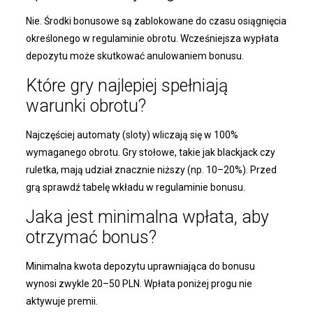
Nie. Środki bonusowe są zablokowane do czasu osiągnięcia
określonego w regulaminie obrotu. Wcześniejsza wypłata
depozytu może skutkować anulowaniem bonusu.
Które gry najlepiej spełniają
warunki obrotu?
Najczęściej automaty (sloty) wliczają się w 100%
wymaganego obrotu. Gry stołowe, takie jak blackjack czy
ruletka, mają udział znacznie niższy (np. 10–20%). Przed
grą sprawdź tabelę wkładu w regulaminie bonusu.
Jaka jest minimalna wpłata, aby
otrzymać bonus?
Minimalna kwota depozytu uprawniająca do bonusu
wynosi zwykle 20–50 PLN. Wpłata poniżej progu nie
aktywuje premii.