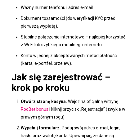
Ważny numer telefonu i adres e-mail.
Dokument tożsamości (do weryfikacji KYC przed
pierwszą wypłatą).
Stabilne połączenie internetowe – najlepiej korzystać
z Wi-Fi lub szybkiego mobilnego internetu.
Konto w jednej z akceptowanych metod płatności
(karta, e-portfel, przelew).
Jak się zarejestrować –
krok po kroku
Otwórz stronę kasyna.
Wejdź na oficjalną witrynę
RooBet bonus
i kliknij przycisk „Rejestracja” (zwykle w
prawym górnym rogu).
Wypełnij formularz.
Podaj swój adres e-mail, login,
hasło oraz walutę konta. Upewnij się, że dane są