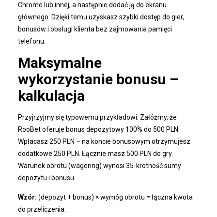
Chrome lub innej, a następnie dodać ją do ekranu
głównego. Dzięki temu uzyskasz szybki dostęp do gier,
bonusów i obsługi klienta bez zajmowania pamięci
telefonu.
Maksymalne
wykorzystanie bonusu –
kalkulacja
Przyjrzyjmy się typowemu przykładowi. Załóżmy, że
RooBet oferuje bonus depozytowy 100% do 500 PLN.
Wpłacasz 250 PLN – na koncie bonusowym otrzymujesz
dodatkowe 250 PLN. Łącznie masz 500 PLN do gry.
Warunek obrotu (wagering) wynosi 35-krotność sumy
depozytu i bonusu.
Wzór:
(depozyt + bonus) × wymóg obrotu = łączna kwota
do przeliczenia.