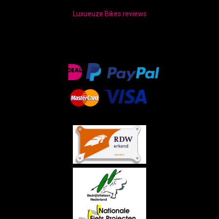
Luxueuze Bikes reviews