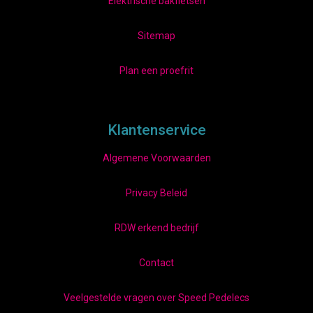
Elektrische bakfietsen
Sitemap
Plan een proefrit
Klantenservice
Algemene Voorwaarden
Privacy Beleid
RDW erkend bedrijf
Contact
Veelgestelde vragen over Speed Pedelecs