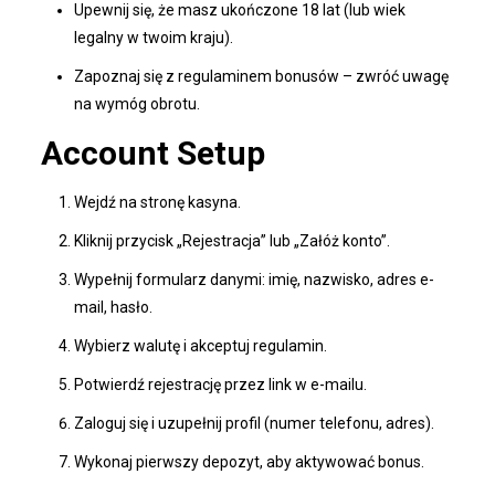
Upewnij się, że masz ukończone 18 lat (lub wiek
legalny w twoim kraju).
Zapoznaj się z regulaminem bonusów – zwróć uwagę
na wymóg obrotu.
Account Setup
Wejdź na stronę kasyna.
Kliknij przycisk „Rejestracja” lub „Załóż konto”.
Wypełnij formularz danymi: imię, nazwisko, adres e-
mail, hasło.
Wybierz walutę i akceptuj regulamin.
Potwierdź rejestrację przez link w e-mailu.
Zaloguj się i uzupełnij profil (numer telefonu, adres).
Wykonaj pierwszy depozyt, aby aktywować bonus.