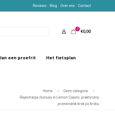
Reviews
Blog
Over ons
Contact
0
€0,00
lan een proefrit
Het fietsplan
Home
Geen categorie
Rejestracja i bonusy w Lemon Casino: praktyczny
przewodnik krok po kroku