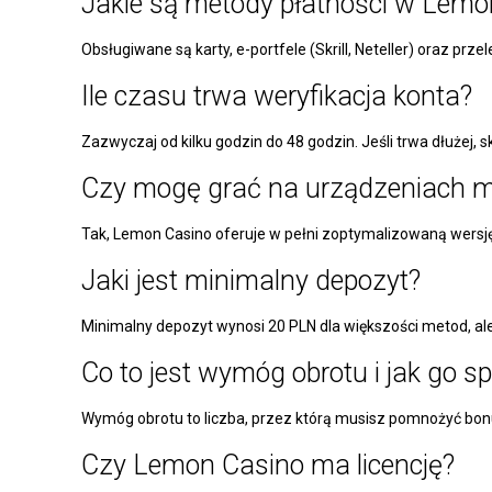
Jakie są metody płatności w Lemo
Obsługiwane są karty, e-portfele (Skrill, Neteller) oraz p
Ile czasu trwa weryfikacja konta?
Zazwyczaj od kilku godzin do 48 godzin. Jeśli trwa dłużej, 
Czy mogę grać na urządzeniach m
Tak, Lemon Casino oferuje w pełni zoptymalizowaną wersję 
Jaki jest minimalny depozyt?
Minimalny depozyt wynosi 20 PLN dla większości metod, al
Co to jest wymóg obrotu i jak go sp
Wymóg obrotu to liczba, przez którą musisz pomnożyć bon
Czy Lemon Casino ma licencję?