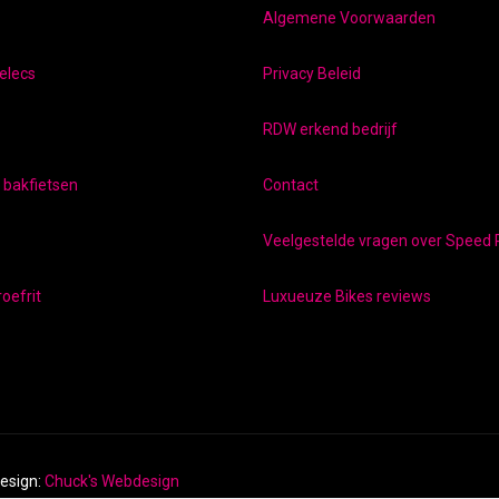
Algemene Voorwaarden
elecs
Privacy Beleid
RDW erkend bedrijf
e bakfietsen
Contact
Veelgestelde vragen over Speed 
oefrit
Luxueuze Bikes reviews
esign:
Chuck's Webdesign