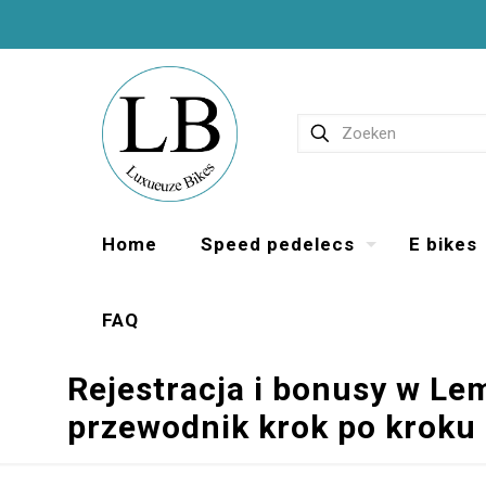
Home
Speed pedelecs
E bikes
FAQ
Rejestracja i bonusy w Le
przewodnik krok po kroku