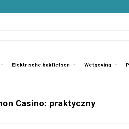
Elektrische bakfietsen
Wetgeving
P
mon Casino: praktyczny