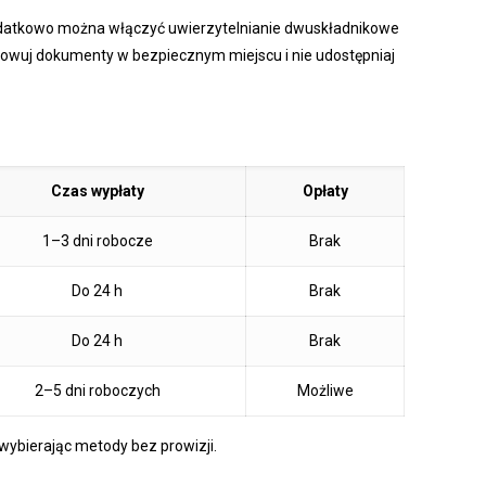
dodatkowo można włączyć uwierzytelnianie dwuskładnikowe
chowuj dokumenty w bezpiecznym miejscu i nie udostępniaj
Czas wypłaty
Opłaty
1–3 dni robocze
Brak
Do 24 h
Brak
Do 24 h
Brak
2–5 dni roboczych
Możliwe
wybierając metody bez prowizji.