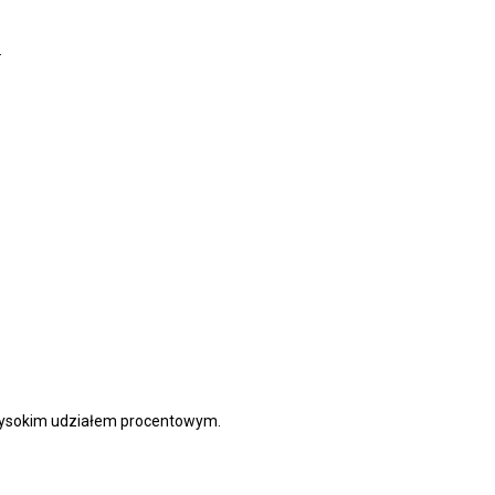
.
 wysokim udziałem procentowym.