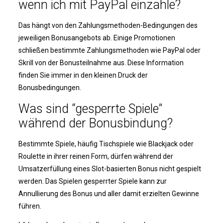
wenn ich mit PayPal einzahle?
Das hängt von den Zahlungsmethoden-Bedingungen des
jeweiligen Bonusangebots ab. Einige Promotionen
schließen bestimmte Zahlungsmethoden wie PayPal oder
Skrill von der Bonusteilnahme aus. Diese Information
finden Sie immer in den kleinen Druck der
Bonusbedingungen.
Was sind “gesperrte Spiele”
während der Bonusbindung?
Bestimmte Spiele, häufig Tischspiele wie Blackjack oder
Roulette in ihrer reinen Form, dürfen während der
Umsatzerfüllung eines Slot-basierten Bonus nicht gespielt
werden. Das Spielen gesperrter Spiele kann zur
Annullierung des Bonus und aller damit erzielten Gewinne
führen.