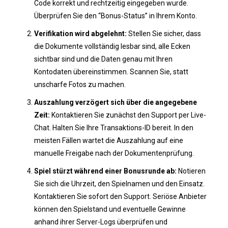
Code korrekt und rechtzeitig eingegeben wurde.
Überprüfen Sie den “Bonus-Status” in Ihrem Konto.
Verifikation wird abgelehnt:
Stellen Sie sicher, dass
die Dokumente vollständig lesbar sind, alle Ecken
sichtbar sind und die Daten genau mit Ihren
Kontodaten übereinstimmen. Scannen Sie, statt
unscharfe Fotos zu machen.
Auszahlung verzögert sich über die angegebene
Zeit:
Kontaktieren Sie zunächst den Support per Live-
Chat. Halten Sie Ihre Transaktions-ID bereit. In den
meisten Fällen wartet die Auszahlung auf eine
manuelle Freigabe nach der Dokumentenprüfung.
Spiel stürzt während einer Bonusrunde ab:
Notieren
Sie sich die Uhrzeit, den Spielnamen und den Einsatz.
Kontaktieren Sie sofort den Support. Seriöse Anbieter
können den Spielstand und eventuelle Gewinne
anhand ihrer Server-Logs überprüfen und