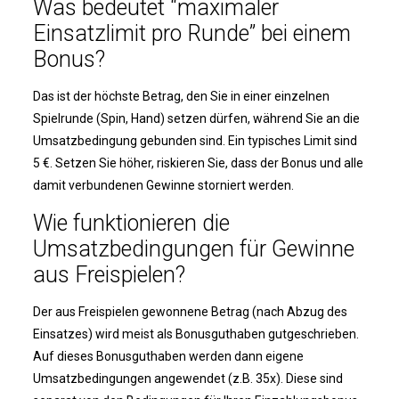
Was bedeutet “maximaler
Einsatzlimit pro Runde” bei einem
Bonus?
Das ist der höchste Betrag, den Sie in einer einzelnen
Spielrunde (Spin, Hand) setzen dürfen, während Sie an die
Umsatzbedingung gebunden sind. Ein typisches Limit sind
5 €. Setzen Sie höher, riskieren Sie, dass der Bonus und alle
damit verbundenen Gewinne storniert werden.
Wie funktionieren die
Umsatzbedingungen für Gewinne
aus Freispielen?
Der aus Freispielen gewonnene Betrag (nach Abzug des
Einsatzes) wird meist als Bonusguthaben gutgeschrieben.
Auf dieses Bonusguthaben werden dann eigene
Umsatzbedingungen angewendet (z.B. 35x). Diese sind