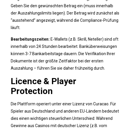
Geben Sie den gewünschten Betrag ein (muss innerhalb
der Auszahlungslimits liegen). Der Betrag wird zunächst als
“ausstehend” angezeigt, während die Compliance-Prüfung
läuft.
Bearbeitungszeiten:
E-Wallets (z.B. Skrill, Neteller) sind oft
innerhalb von 24 Stunden bearbeitet. Banküberweisungen
können 3-7 Bankarbeitstage dauern. Die Verifikation Ihrer
Dokumente ist der größte Zeitfaktor bei der ersten
Auszahlung – führen Sie sie daher frühzeitig durch.
Licence & Player
Protection
Die Plattform operiert unter einer Lizenz von Curacao. Für
Spieler aus Deutschland und anderen EU-Ländern bedeutet
dies einen wichtigen steuerlichen Unterschied: Während
Gewinne aus Casinos mit deutscher Lizenz (z.B. vom