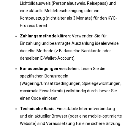
Lichtbildausweis (Personalausweis, Reisepass) und
eine aktuelle Meldebescheinigung oder ein
Kontoauszug (nicht älter als 3 Monate) für den KYC-
Prozess bereit.
Zahlungsmethode klären:
Verwenden Sie für
Einzahlung und beantragte Auszahlung idealerweise
dieselbe Methode (z.B. dasselbe Bankkonto oder
denselben E-Wallet-Account).
Bonusbedingungen verstehen:
Lesen Sie die
spezifischen Bonusregeln
(Wagering/Umsatzbedingungen, Spielegewichtungen,
maximale Einsatzlimits) vollständig durch, bevor Sie
einen Code einlösen.
Technische Basis:
Eine stabile Internetverbindung
und ein aktueller Browser (oder eine mobile-optimierte
Website) sind Voraussetzung für eine sichere Sitzung.