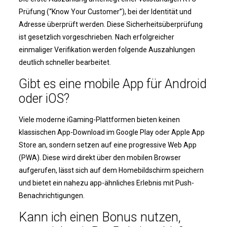
Prüfung (“Know Your Customer”), bei der Identität und
Adresse überprüft werden. Diese Sicherheitsüberprüfung
ist gesetzlich vorgeschrieben. Nach erfolgreicher
einmaliger Verifikation werden folgende Auszahlungen
deutlich schneller bearbeitet.
Gibt es eine mobile App für Android
oder iOS?
Viele moderne iGaming-Plattformen bieten keinen
klassischen App-Download im Google Play oder Apple App
Store an, sondern setzen auf eine progressive Web App
(PWA). Diese wird direkt über den mobilen Browser
aufgerufen, lässt sich auf dem Homebildschirm speichern
und bietet ein nahezu app-ähnliches Erlebnis mit Push-
Benachrichtigungen.
Kann ich einen Bonus nutzen,