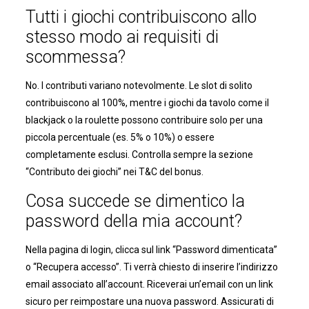
Tutti i giochi contribuiscono allo
stesso modo ai requisiti di
scommessa?
No. I contributi variano notevolmente. Le slot di solito
contribuiscono al 100%, mentre i giochi da tavolo come il
blackjack o la roulette possono contribuire solo per una
piccola percentuale (es. 5% o 10%) o essere
completamente esclusi. Controlla sempre la sezione
“Contributo dei giochi” nei T&C del bonus.
Cosa succede se dimentico la
password della mia account?
Nella pagina di login, clicca sul link “Password dimenticata”
o “Recupera accesso”. Ti verrà chiesto di inserire l’indirizzo
email associato all’account. Riceverai un’email con un link
sicuro per reimpostare una nuova password. Assicurati di