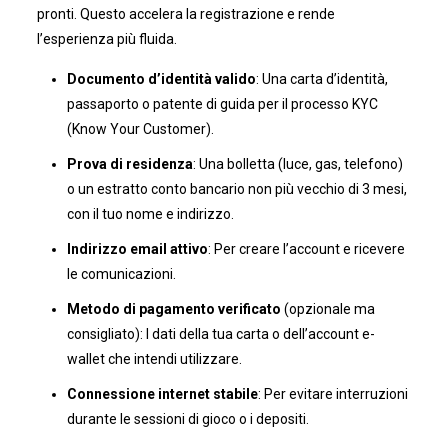
pronti. Questo accelera la registrazione e rende
l’esperienza più fluida.
Documento d’identità valido
: Una carta d’identità,
passaporto o patente di guida per il processo KYC
(Know Your Customer).
Prova di residenza
: Una bolletta (luce, gas, telefono)
o un estratto conto bancario non più vecchio di 3 mesi,
con il tuo nome e indirizzo.
Indirizzo email attivo
: Per creare l’account e ricevere
le comunicazioni.
Metodo di pagamento verificato
(opzionale ma
consigliato): I dati della tua carta o dell’account e-
wallet che intendi utilizzare.
Connessione internet stabile
: Per evitare interruzioni
durante le sessioni di gioco o i depositi.