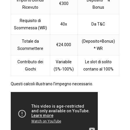
Importo Bonus
Deposito * %
€300
Ricevuto
Bonus
Requisito di
40x
Da T&C
Scommessa (WR)
Totale da
(Deposito+Bonus)
€24.000
Scommettere
* WR
Contributo dei
Variabile
Le slot di solito
Giochi
(5%-100%)
contano al 100%
Questi calcoli illustrano l’impegno necessario.