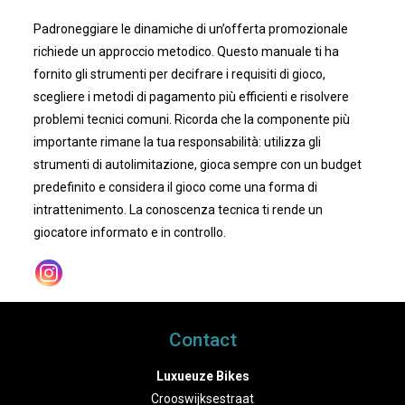
Padroneggiare le dinamiche di un’offerta promozionale
richiede un approccio metodico. Questo manuale ti ha
fornito gli strumenti per decifrare i requisiti di gioco,
scegliere i metodi di pagamento più efficienti e risolvere
problemi tecnici comuni. Ricorda che la componente più
importante rimane la tua responsabilità: utilizza gli
strumenti di autolimitazione, gioca sempre con un budget
predefinito e considera il gioco come una forma di
intrattenimento. La conoscenza tecnica ti rende un
giocatore informato e in controllo.
Contact
Luxueuze Bikes
Crooswijksestraat