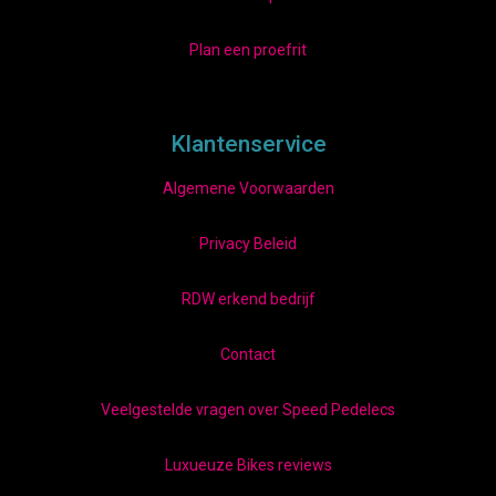
Plan een proefrit
Klantenservice
Algemene Voorwaarden
Privacy Beleid
RDW erkend bedrijf
Contact
Veelgestelde vragen over Speed Pedelecs
Luxueuze Bikes reviews