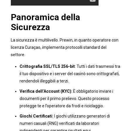
Panoramica della
Sicurezza
La sicurezza è multilivello. Prewin, in quanto operatore con
licenza Curaçao, implementa protocolli standard del
settore.
Crittografia SSL/TLS 256-bit
: Tutti i dati trasmessi tra
il tuo dispositivo e i server del casinò sono crittografati,
rendendoli illeggibili a terzi.
Verifica dell’Account (KYC)
: È obbligatorio inviare i
documenti per il primo prelievo. Questo processo
protegge te e l’operatore da frodi e riciclaggio.
Giochi Certificati
: I giochi utilizzano generatori di
numeri casuali (RNG) verificati da laboratori
indipendenti per garantire risultati equi.