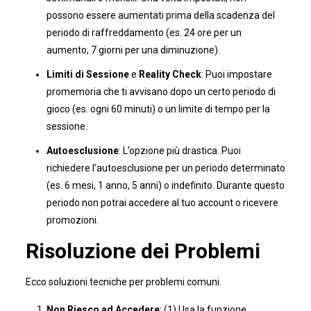
possono essere aumentati prima della scadenza del
periodo di raffreddamento (es. 24 ore per un
aumento, 7 giorni per una diminuzione).
Limiti di Sessione
e
Reality Check
: Puoi impostare
promemoria che ti avvisano dopo un certo periodo di
gioco (es. ogni 60 minuti) o un limite di tempo per la
sessione.
Autoesclusione
: L’opzione più drastica. Puoi
richiedere l’autoesclusione per un periodo determinato
(es. 6 mesi, 1 anno, 5 anni) o indefinito. Durante questo
periodo non potrai accedere al tuo account o ricevere
promozioni.
Risoluzione dei Problemi
Ecco soluzioni tecniche per problemi comuni.
Non Riesco ad Accedere
: (1) Usa la funzione