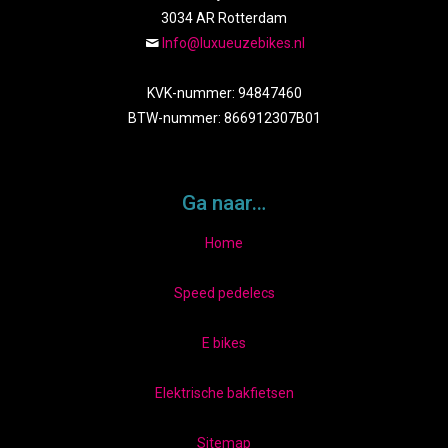
3034 AR Rotterdam
Info@luxueuzebikes.nl
KVK-nummer: 94847460
BTW-nummer: 866912307B01
Ga naar…
Home
Speed pedelecs
E bikes
Elektrische bakfietsen
Sitemap