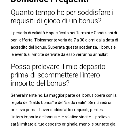
Quanto tempo ho per soddisfare i
requisiti di gioco di un bonus?
Il periodo di validità è specificato nei Termini e Condizioni di
ogni offerta. Tipicamente varia da 7 a 30 giorni dalla data di
accredito del bonus. Superata questa scadenza, il bonus e
le eventuali vincite derivate da esso verranno annullati.
Posso prelevare il mio deposito
prima di scommettere l’intero
importo del bonus?
Generalmente no. La maggior parte dei bonus opera con la
regola del “saldo bonus” e del “saldo reale”. Se richiedi un
prelievo prima di aver soddisfatto i requisiti, perderai
l’intero importo del bonus e le relative vincite. Il prelievo
sarà limitato al tuo deposito originale, meno le puntate già