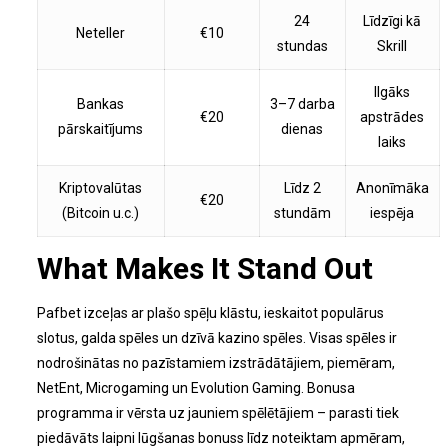
24
Līdzīgi kā
Neteller
€10
stundas
Skrill
Ilgāks
Bankas
3–7 darba
€20
apstrādes
pārskaitījums
dienas
laiks
Kriptovalūtas
Līdz 2
Anonīmāka
€20
(Bitcoin u.c.)
stundām
iespēja
What Makes It Stand Out
Pafbet izceļas ar plašo spēļu klāstu, ieskaitot populārus
slotus, galda spēles un dzīvā kazino spēles. Visas spēles ir
nodrošinātas no pazīstamiem izstrādātājiem, piemēram,
NetEnt, Microgaming un Evolution Gaming. Bonusa
programma ir vērsta uz jauniem spēlētājiem – parasti tiek
piedāvāts laipni lūgšanas bonuss līdz noteiktam apmēram,