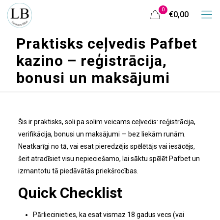
0
€0,00
Praktisks ceļvedis Pafbet
kazino – reģistrācija,
bonusi un maksājumi
Šis ir praktisks, soli pa solim veicams ceļvedis: reģistrācija,
verifikācija, bonusi un maksājumi — bez liekām runām.
Neatkarīgi no tā, vai esat pieredzējis spēlētājs vai iesācējs,
šeit atradīsiet visu nepieciešamo, lai sāktu spēlēt Pafbet un
izmantotu tā piedāvātās priekšrocības.
Quick Checklist
Pārliecinieties, ka esat vismaz 18 gadus vecs (vai