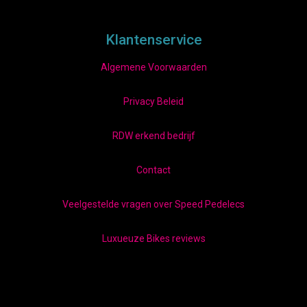
Klantenservice
Algemene Voorwaarden
Privacy Beleid
RDW erkend bedrijf
Contact
Veelgestelde vragen over Speed Pedelecs
Luxueuze Bikes reviews