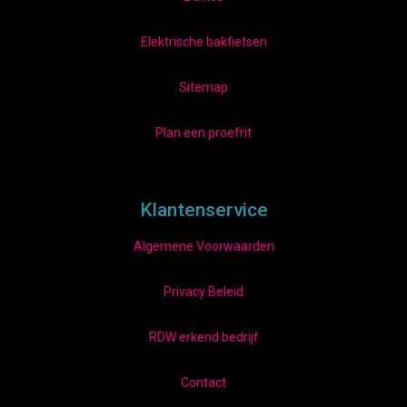
Elektrische bakfietsen
Sitemap
Plan een proefrit
Klantenservice
Algemene Voorwaarden
Privacy Beleid
RDW erkend bedrijf
Contact