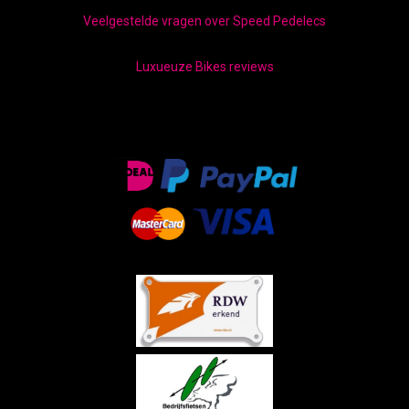
Veelgestelde vragen over Speed Pedelecs
Luxueuze Bikes reviews