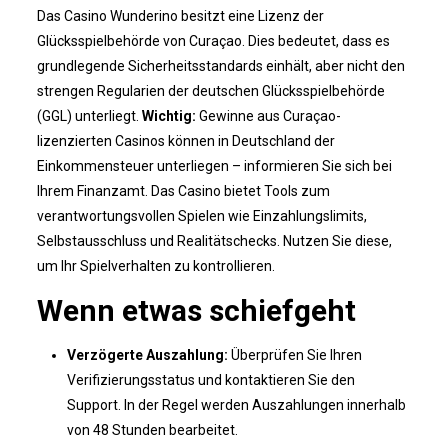
Das Casino Wunderino besitzt eine Lizenz der
Glücksspielbehörde von Curaçao. Dies bedeutet, dass es
grundlegende Sicherheitsstandards einhält, aber nicht den
strengen Regularien der deutschen Glücksspielbehörde
(GGL) unterliegt.
Wichtig:
Gewinne aus Curaçao-
lizenzierten Casinos können in Deutschland der
Einkommensteuer unterliegen – informieren Sie sich bei
Ihrem Finanzamt. Das Casino bietet Tools zum
verantwortungsvollen Spielen wie Einzahlungslimits,
Selbstausschluss und Realitätschecks. Nutzen Sie diese,
um Ihr Spielverhalten zu kontrollieren.
Wenn etwas schiefgeht
Verzögerte Auszahlung:
Überprüfen Sie Ihren
Verifizierungsstatus und kontaktieren Sie den
Support. In der Regel werden Auszahlungen innerhalb
von 48 Stunden bearbeitet.