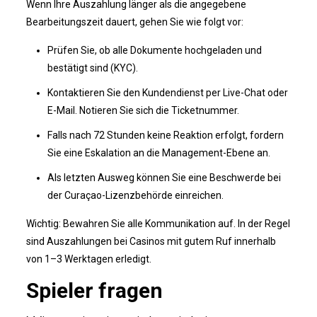
Wenn Ihre Auszahlung länger als die angegebene
Bearbeitungszeit dauert, gehen Sie wie folgt vor:
Prüfen Sie, ob alle Dokumente hochgeladen und
bestätigt sind (KYC).
Kontaktieren Sie den Kundendienst per Live-Chat oder
E-Mail. Notieren Sie sich die Ticketnummer.
Falls nach 72 Stunden keine Reaktion erfolgt, fordern
Sie eine Eskalation an die Management-Ebene an.
Als letzten Ausweg können Sie eine Beschwerde bei
der Curaçao-Lizenzbehörde einreichen.
Wichtig: Bewahren Sie alle Kommunikation auf. In der Regel
sind Auszahlungen bei Casinos mit gutem Ruf innerhalb
von 1–3 Werktagen erledigt.
Spieler fragen