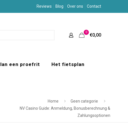
Reviews
Blog
Over ons
Contact
0
€0,00
lan een proefrit
Het fietsplan
Home
Geen categorie
NV Casino Guide: Anmeldung, Bonusberechnung &
Zahlungsoptionen