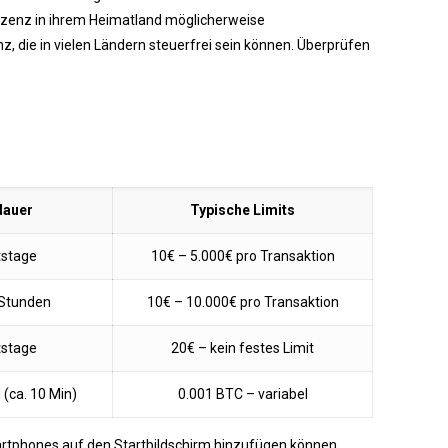
Lizenz in ihrem Heimatland möglicherweise
, die in vielen Ländern steuerfrei sein können. Überprüfen
dauer
Typische Limits
tstage
10€ – 5.000€ pro Transaktion
 Stunden
10€ – 10.000€ pro Transaktion
tstage
20€ – kein festes Limit
(ca. 10 Min)
0.001 BTC – variabel
artphones auf den Startbildschirm hinzufügen können.