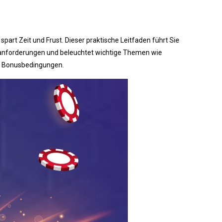
 spart Zeit und Frust. Dieser praktische Leitfaden führt Sie
sanforderungen und beleuchtet wichtige Themen wie
en Bonusbedingungen.