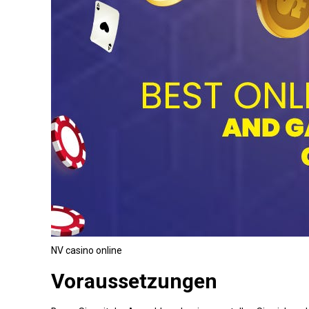
NV casino online
Voraussetzungen