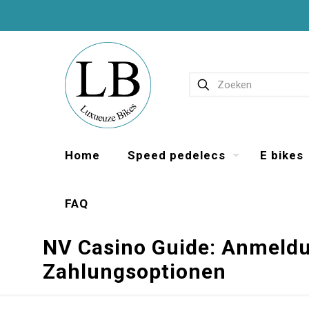
Home
Speed pedelecs
E bikes
FAQ
NV Casino Guide: Anmeld
Zahlungsoptionen