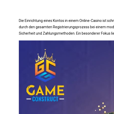
Die Einrichtung eines Kontos in einem Online-Casino ist schn
durch den gesamten Registrierungsprozess bei einem mode
Sicherheit und Zahlungsmethoden. Ein besonderer Fokus l