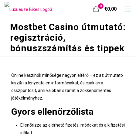
0
€0,00
Mostbet Casino útmutató:
regisztráció,
bónuszszámítás és tippek
Online kaszinók minősége nagyon eltérő – ez az útmutató
kiszűri a lényegtelen információkat, és csak arra
összpontosít, ami valóban számít a zökkenőmentes
játékélményhez.
Gyors ellenőrzőlista
Ellenőrizze az elérhető fizetési módokat és a kifizetési
időket.