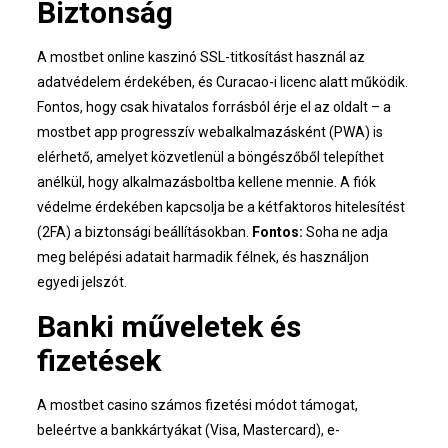
Biztonság
A mostbet online kaszinó SSL-titkosítást használ az
adatvédelem érdekében, és Curacao-i licenc alatt működik.
Fontos, hogy csak hivatalos forrásból érje el az oldalt – a
mostbet app progresszív webalkalmazásként (PWA) is
elérhető, amelyet közvetlenül a böngészőből telepíthet
anélkül, hogy alkalmazásboltba kellene mennie. A fiók
védelme érdekében kapcsolja be a kétfaktoros hitelesítést
(2FA) a biztonsági beállításokban.
Fontos:
Soha ne adja
meg belépési adatait harmadik félnek, és használjon
egyedi jelszót.
Banki műveletek és
fizetések
A mostbet casino számos fizetési módot támogat,
beleértve a bankkártyákat (Visa, Mastercard), e-