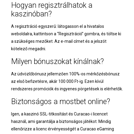
Hogyan regisztrálhatok a
kaszinóban?
A regisztráció egyszerű: látogasson el a hivatalos
weboldalra, kattintson a “Regisztráció” gombra, és töltse ki
a szükséges mezőket. Az e-mail címet és a jelszót
kötelező megadni.
Milyen bónuszokat kínálnak?
Az üdvözlőbónusz jellemzően 100%-os mérkőzésbónusz
az első befizetésre, akár 100 000 Ft-ig. Ezen kívül
rendszeres promóciók és ingyenes pörgetések is elérhetők.
Biztonságos a mostbet online?
Igen, a kaszinó SSL-titkosítást és Curacao-i licencet
használ, ami garantálja a biztonságos játékot. Mindig
ellenőrizze a licenc érvényességét a Curacao eGaming