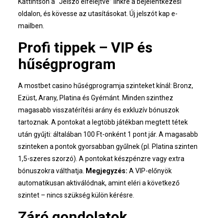
Kattintson a “Jelszó elfelejtve” linkre a bejelentkezési
oldalon, és kövesse az utasításokat. Új jelszót kap e-
mailben.
Profi tippek – VIP és
hűségprogram
A mostbet casino hűségprogramja szinteket kínál: Bronz,
Ezüst, Arany, Platina és Gyémánt. Minden szinthez
magasabb visszatérítési arány és exkluzív bónuszok
tartoznak. A pontokat a legtöbb játékban megtett tétek
után gyűjti: általában 100 Ft-onként 1 pont jár. A magasabb
szinteken a pontok gyorsabban gyűlnek (pl. Platina szinten
1,5-szeres szorzó). A pontokat készpénzre vagy extra
bónuszokra válthatja.
Megjegyzés:
A VIP-előnyök
automatikusan aktiválódnak, amint eléri a következő
szintet – nincs szükség külön kérésre.
Záró gondolatok