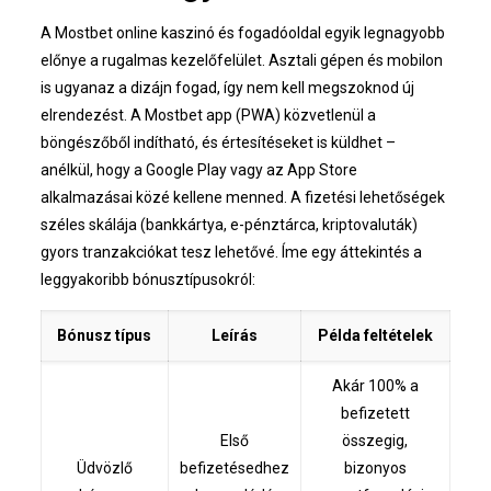
A Mostbet online kaszinó és fogadóoldal egyik legnagyobb
előnye a rugalmas kezelőfelület. Asztali gépen és mobilon
is ugyanaz a dizájn fogad, így nem kell megszoknod új
elrendezést. A Mostbet app (PWA) közvetlenül a
böngészőből indítható, és értesítéseket is küldhet –
anélkül, hogy a Google Play vagy az App Store
alkalmazásai közé kellene menned. A fizetési lehetőségek
széles skálája (bankkártya, e-pénztárca, kriptovaluták)
gyors tranzakciókat tesz lehetővé. Íme egy áttekintés a
leggyakoribb bónusztípusokról:
Bónusz típus
Leírás
Példa feltételek
Akár 100% a
befizetett
Első
összegig,
Üdvözlő
befizetésedhez
bizonyos