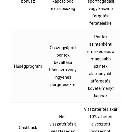
bónusz
kapcsolódó
sportfogadási
extra összeg
vagy kaszinó
forgatási
feltételekkel
Pontok
szintenkénti
Összegyűjtött
emelkedése; a
pontok
magasabb
beváltása
Hűségprogram
szintek
bónuszra vagy
alacsonyabb
ingyenes
átforgatási
pörgetésekre
követelményt
kapnak
Visszatérítés akár
Heti
10% a héten
visszatérítés a
elvesztett
Cashback
veszteségek
összegből,