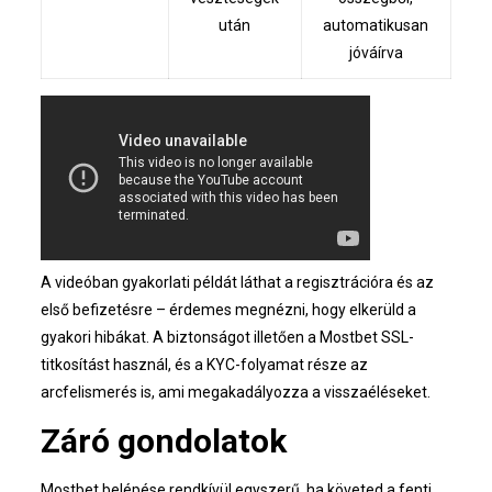
után
automatikusan
jóváírva
A videóban gyakorlati példát láthat a regisztrációra és az
első befizetésre – érdemes megnézni, hogy elkerüld a
gyakori hibákat. A biztonságot illetően a Mostbet SSL-
titkosítást használ, és a KYC-folyamat része az
arcfelismerés is, ami megakadályozza a visszaéléseket.
Záró gondolatok
Mostbet belépése rendkívül egyszerű, ha követed a fenti