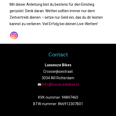
Mit dieser Anleitung bist du bestens für den Einstieg
gerüstet. Denk daran: Wetten sollten immer nur dem
Zeitvertreib dienen – setze nur Geld ein, das du dir leisten
kannst zu verlieren. Viel Erfolg bei deinen Live-Wetten!
Contact
Luxueuze Bikes
Crooswijksestraat
3034 AR Rotterdam
Info@luxueuzebikes.nl
KVK-nummer: 94847460
BTW-nummer: 866912307B01