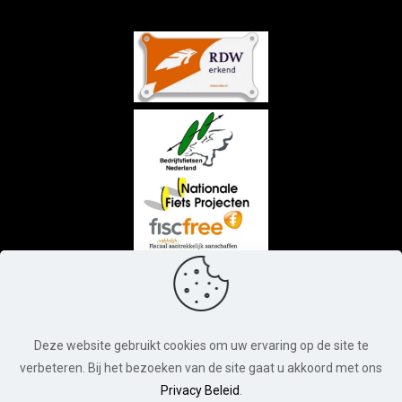
Deze website gebruikt cookies om uw ervaring op de site te
verbeteren. Bij het bezoeken van de site gaat u akkoord met ons
© Luxueuze Bikes. Alle rechten voorbehouden. 2026 |
Privacy Beleid
.
Webdesign:
Chuck's Webdesign