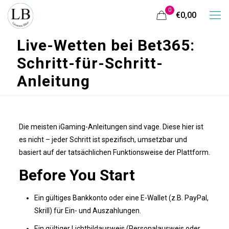
0
€0,00
Live-Wetten bei Bet365:
Schritt-für-Schritt-
Anleitung
Die meisten iGaming-Anleitungen sind vage. Diese hier ist
es nicht – jeder Schritt ist spezifisch, umsetzbar und
basiert auf der tatsächlichen Funktionsweise der Plattform.
Before You Start
Ein gültiges Bankkonto oder eine E-Wallet (z.B. PayPal,
Skrill) für Ein- und Auszahlungen.
Ein gültiger Lichtbildausweis (Personalausweis oder