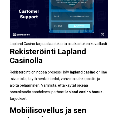
Lapland Casino tarjoaa laadukasta asiakastukea kuvaillusti.
Rekisteröinti Lapland
Casinolla
Rekisteröinti on nopea prosessi: käy
lapland casino online
-sivustolla, täytä henkilötiedot, vahvista sähköpostisi ja
aloita pelaaminen. Varmista, että käytät oikeaa
bonuskoodia saadaksesi parhaat
lapland casino bonus
-
tarjoukset.
Mobiilisovellus ja sen