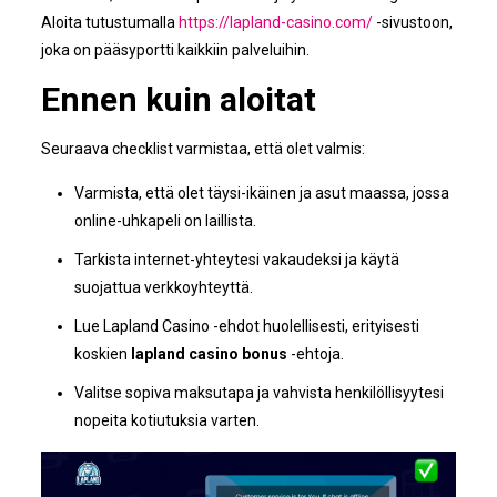
Aloita tutustumalla
https://lapland-casino.com/
-sivustoon,
joka on pääsyportti kaikkiin palveluihin.
Ennen kuin aloitat
Seuraava checklist varmistaa, että olet valmis:
Varmista, että olet täysi-ikäinen ja asut maassa, jossa
online-uhkapeli on laillista.
Tarkista internet-yhteytesi vakaudeksi ja käytä
suojattua verkkoyhteyttä.
Lue Lapland Casino -ehdot huolellisesti, erityisesti
koskien
lapland casino bonus
-ehtoja.
Valitse sopiva maksutapa ja vahvista henkilöllisyytesi
nopeita kotiutuksia varten.