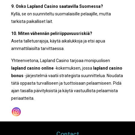
9. Onko Lapland Casino saatavilla Suomessa?
Kyllä, se on suunniteltu suomalaisille pelaajille, mutta
tarkista paikalliset lait.
10. Miten vähennän peliriippuvuusriskiä?
Aseta talletusrajoja, käytä aikalukkoja ja etsi apua
ammattilaisilta tarvittaessa.
Yhteenvetona, Lapland Casino tarjoaa monipuolisen
lapland casino online
-kokemuksen, jossa
lapland casino
bonus
-järjestelmä vaatii strategista suunnittelua. Noudata
tätä oppasta turvalliseen ja tuottoisaan pelaamiseen. Pidä
ajan tasalla päivityksistä ja käytä vastuullista pelaamista
periaatteita.
Contact