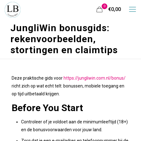
0
€0,00
JungliWin bonusgids:
rekenvoorbeelden,
stortingen en claimtips
Deze praktische gids voor
https://jungliwin.com.nl/bonus/
richt zich op wat echt telt: bonussen, mobiele toegang en
op tijd uitbetaald krijgen.
Before You Start
Controleer of je voldoet aan de minimumleeftijd (18+)
en de bonusvoorwaarden voor jouw land.
Zorg dat je een e-mailadres en telefoonnummer bij de