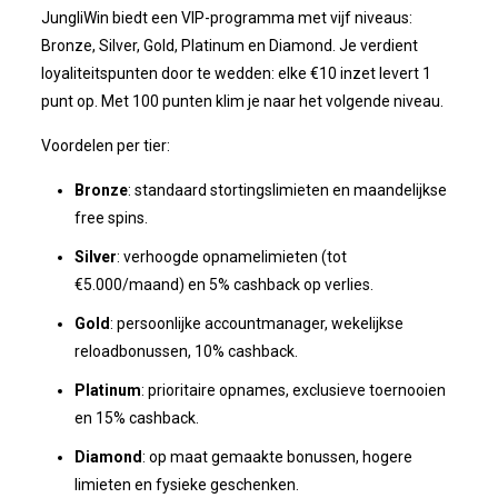
JungliWin biedt een VIP-programma met vijf niveaus:
Bronze, Silver, Gold, Platinum en Diamond. Je verdient
loyaliteitspunten door te wedden: elke €10 inzet levert 1
punt op. Met 100 punten klim je naar het volgende niveau.
Voordelen per tier:
Bronze
: standaard stortingslimieten en maandelijkse
free spins.
Silver
: verhoogde opnamelimieten (tot
€5.000/maand) en 5% cashback op verlies.
Gold
: persoonlijke accountmanager, wekelijkse
reloadbonussen, 10% cashback.
Platinum
: prioritaire opnames, exclusieve toernooien
en 15% cashback.
Diamond
: op maat gemaakte bonussen, hogere
limieten en fysieke geschenken.