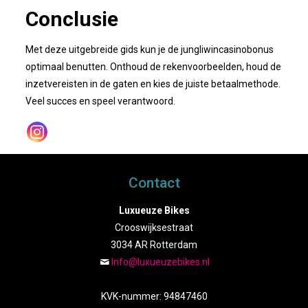
Conclusie
Met deze uitgebreide gids kun je de jungliwincasinobonus
optimaal benutten. Onthoud de rekenvoorbeelden, houd de
inzetvereisten in de gaten en kies de juiste betaalmethode.
Veel succes en speel verantwoord.
Contact
Luxueuze Bikes
Crooswijksestraat
3034 AR Rotterdam
Info@luxueuzebikes.nl
KVK-nummer: 94847460