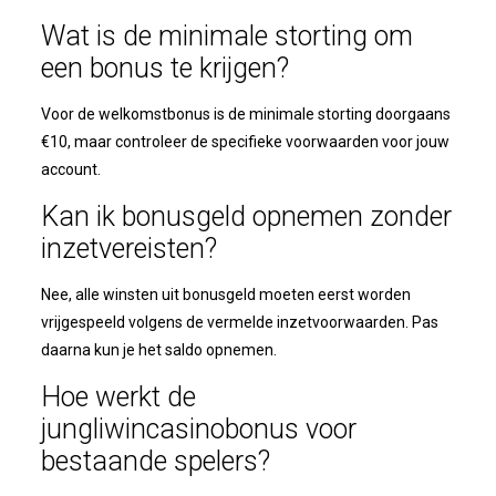
Wat is de minimale storting om
een bonus te krijgen?
Voor de welkomstbonus is de minimale storting doorgaans
€10, maar controleer de specifieke voorwaarden voor jouw
account.
Kan ik bonusgeld opnemen zonder
inzetvereisten?
Nee, alle winsten uit bonusgeld moeten eerst worden
vrijgespeeld volgens de vermelde inzetvoorwaarden. Pas
daarna kun je het saldo opnemen.
Hoe werkt de
jungliwincasinobonus voor
bestaande spelers?