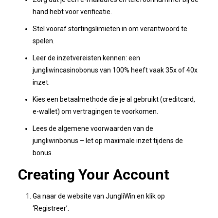
hand hebt voor verificatie.
Stel vooraf stortingslimieten in om verantwoord te
spelen.
Leer de inzetvereisten kennen: een
jungliwincasinobonus van 100% heeft vaak 35x of 40x
inzet.
Kies een betaalmethode die je al gebruikt (creditcard,
e-wallet) om vertragingen te voorkomen.
Lees de algemene voorwaarden van de
jungliwinbonus – let op maximale inzet tijdens de
bonus.
Creating Your Account
Ga naar de website van JungliWin en klik op
‘Registreer’.