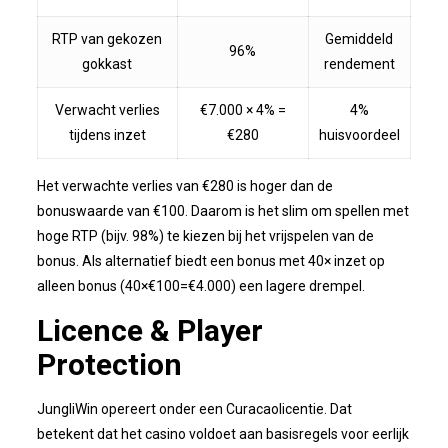
RTP van gekozen
Gemiddeld
96%
gokkast
rendement
Verwacht verlies
€7.000 × 4% =
4%
tijdens inzet
€280
huisvoordeel
Het verwachte verlies van €280 is hoger dan de
bonuswaarde van €100. Daarom is het slim om spellen met
hoge RTP (bijv. 98%) te kiezen bij het vrijspelen van de
bonus. Als alternatief biedt een bonus met 40× inzet op
alleen bonus (40×€100=€4.000) een lagere drempel.
Licence & Player
Protection
JungliWin opereert onder een Curacaolicentie. Dat
betekent dat het casino voldoet aan basisregels voor eerlijk