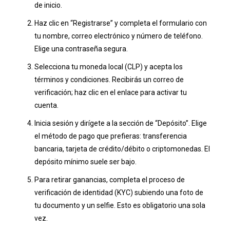
de inicio.
Haz clic en “Registrarse” y completa el formulario con
tu nombre, correo electrónico y número de teléfono.
Elige una contraseña segura.
Selecciona tu moneda local (CLP) y acepta los
términos y condiciones. Recibirás un correo de
verificación; haz clic en el enlace para activar tu
cuenta.
Inicia sesión y dirígete a la sección de “Depósito”. Elige
el método de pago que prefieras: transferencia
bancaria, tarjeta de crédito/débito o criptomonedas. El
depósito mínimo suele ser bajo.
Para retirar ganancias, completa el proceso de
verificación de identidad (KYC) subiendo una foto de
tu documento y un selfie. Esto es obligatorio una sola
vez.