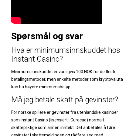
Spørsmål og svar
Hva er minimumsinnskuddet hos
Instant Casino?
Minimumsinnskuddet er vanligvis 100 NOK for de fleste
betalingsmetoder, men enkelte metoder som kryptovaluta
kan ha høyere minimumsbeløp.
Må jeg betale skatt på gevinster?
For norske spillere er gevinster fra utenlandske kasinoer
som Instant Casino (lisensiert i Curacao) normalt
skattepliktige som annen inntekt. Det anbefales å føre
gevinster i skattemeldingen og rådføre seg med