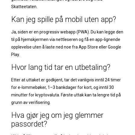
Skatteetaten.
Kan jeg spille på mobil uten app?
Ja, siden er en progressiv webapp (PWA). Du kan legge den
til på hjemskjermen via nettleseren og få en app-lignende
opplevelse uten å laste ned noe fra App Store eller Google
Play.
Hvor lang tid tar en utbetaling?
Etter at uttaket er godkjent, tar det vanligvis inntil 24 timer
for e-lommebøker, 1–3 bankdager for kort, og inntil 30
minutter for kryptovaluta. Første uttak kan ta lengre tid på
grunn av verifisering.
Hva gjør jeg om jeg glemmer
passordet?