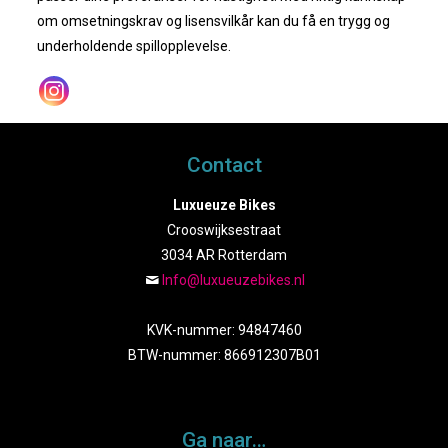
om omsetningskrav og lisensvilkår kan du få en trygg og
underholdende spillopplevelse.
Contact
Luxueuze Bikes
Crooswijksestraat
3034 AR Rotterdam
Info@luxueuzebikes.nl
KVK-nummer: 94847460
BTW-nummer: 866912307B01
Ga naar…