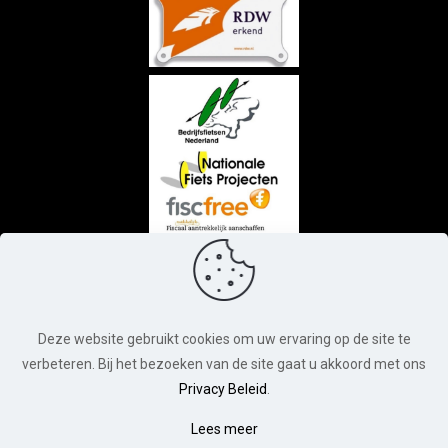
Deze website gebruikt cookies om uw ervaring op de site te
verbeteren. Bij het bezoeken van de site gaat u akkoord met ons
© Luxueuze Bikes. Alle rechten voorbehouden. 2026 |
Privacy Beleid
.
Webdesign:
Chuck's Webdesign
0
Lees meer