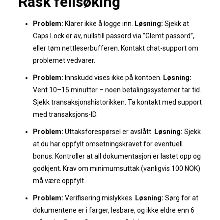
Rask feilsøking
Problem:
Klarer ikke å logge inn.
Løsning:
Sjekk at
Caps Lock er av, nullstill passord via “Glemt passord”,
eller tøm nettleserbufferen. Kontakt chat-support om
problemet vedvarer.
Problem:
Innskudd vises ikke på kontoen.
Løsning:
Vent 10–15 minutter – noen betalingssystemer tar tid.
Sjekk transaksjonshistorikken. Ta kontakt med support
med transaksjons-ID.
Problem:
Uttaksforespørsel er avslått.
Løsning:
Sjekk
at du har oppfylt omsetningskravet for eventuell
bonus. Kontroller at all dokumentasjon er lastet opp og
godkjent. Krav om minimumsuttak (vanligvis 100 NOK)
må være oppfylt.
Problem:
Verifisering mislykkes.
Løsning:
Sørg for at
dokumentene er i farger, lesbare, og ikke eldre enn 6