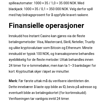
spilleautomater: 1000 × 35 / 1,0 = 35 000 NOK. Med
blackjack: 1000 × 35 / 0,1 = 350 000 NOK. Velg derfor spill
med høy bidragsprosent for å oppfylle kravet raskere.
Finansielle operasjoner
Innskudd hos Instant Casino kan gjøres via de fleste
betalingsmetoder: Visa, Mastercard, Skrill, Neteller, Trustly
og ulike kryptovalutaer som Bitcoin og Ethereum. Minste
innskudd er typisk 100 NOK, og transaksjonene behandles
øyeblikkelig for de fleste metoder. Uttak behandles innen
24 timer for e-lommebøker, men kan ta 1–3 bankdager for
kort. Kryptouttak skjer i løpet av minutter.
Merk:
Før første uttak må du verifisere identiteten din.
Dette innebærer å laste opp bilde av ID, bevis på adresse og
eventuelt bilde av betalingskortet (for kortinnskudd).
Verifiseringen tar vanligvis inntil 24 timer.