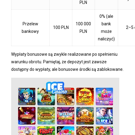
PLN
0% (ale
Przelew
100 000
bank
100 PLN
2–5 
bankowy
PLN
może
naliczyć)
Wypłaty bonusowe są zwykle realizowane po spełnieniu
warunku obrotu. Pamiętaj, że depozyt jest zawsze
dostępny do wypłaty, ale bonusowe środki są zablokowane.