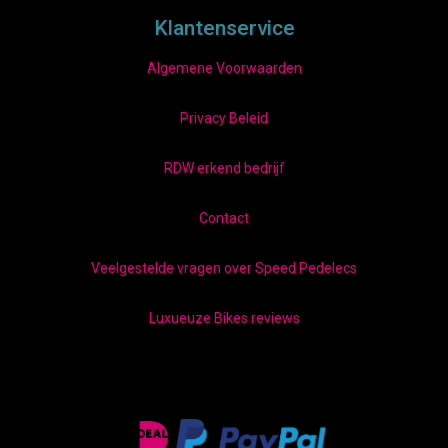
Klantenservice
Algemene Voorwaarden
Privacy Beleid
RDW erkend bedrijf
Contact
Veelgestelde vragen over Speed Pedelecs
Luxueuze Bikes reviews