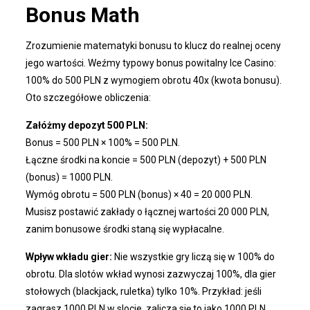
Bonus Math
Zrozumienie matematyki bonusu to klucz do realnej oceny
jego wartości. Weźmy typowy bonus powitalny Ice Casino:
100% do 500 PLN z wymogiem obrotu 40x (kwota bonusu).
Oto szczegółowe obliczenia:
Załóżmy depozyt 500 PLN:
Bonus = 500 PLN × 100% = 500 PLN.
Łączne środki na koncie = 500 PLN (depozyt) + 500 PLN
(bonus) = 1000 PLN.
Wymóg obrotu = 500 PLN (bonus) × 40 = 20 000 PLN.
Musisz postawić zakłady o łącznej wartości 20 000 PLN,
zanim bonusowe środki staną się wypłacalne.
Wpływ wkładu gier:
Nie wszystkie gry liczą się w 100% do
obrotu. Dla slotów wkład wynosi zazwyczaj 100%, dla gier
stołowych (blackjack, ruletka) tylko 10%. Przykład: jeśli
zagrasz 1000 PLN w slocie, zalicza się to jako 1000 PLN