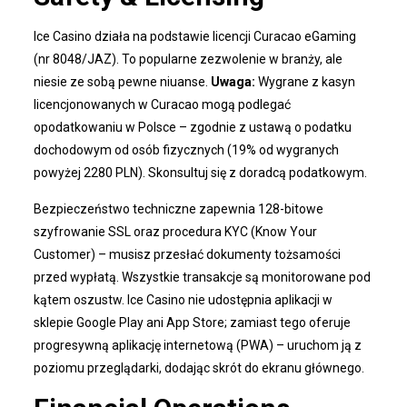
Ice Casino działa na podstawie licencji Curacao eGaming
(nr 8048/JAZ). To popularne zezwolenie w branży, ale
niesie ze sobą pewne niuanse.
Uwaga:
Wygrane z kasyn
licencjonowanych w Curacao mogą podlegać
opodatkowaniu w Polsce – zgodnie z ustawą o podatku
dochodowym od osób fizycznych (19% od wygranych
powyżej 2280 PLN). Skonsultuj się z doradcą podatkowym.
Bezpieczeństwo techniczne zapewnia 128-bitowe
szyfrowanie SSL oraz procedura KYC (Know Your
Customer) – musisz przesłać dokumenty tożsamości
przed wypłatą. Wszystkie transakcje są monitorowane pod
kątem oszustw. Ice Casino nie udostępnia aplikacji w
sklepie Google Play ani App Store; zamiast tego oferuje
progresywną aplikację internetową (PWA) – uruchom ją z
poziomu przeglądarki, dodając skrót do ekranu głównego.