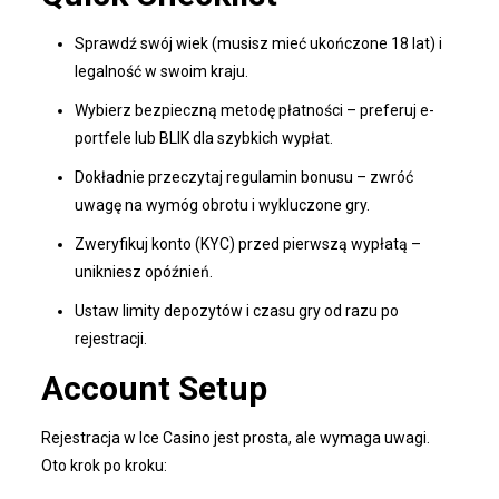
Sprawdź swój wiek (musisz mieć ukończone 18 lat) i
legalność w swoim kraju.
Wybierz bezpieczną metodę płatności – preferuj e-
portfele lub BLIK dla szybkich wypłat.
Dokładnie przeczytaj regulamin bonusu – zwróć
uwagę na wymóg obrotu i wykluczone gry.
Zweryfikuj konto (KYC) przed pierwszą wypłatą –
unikniesz opóźnień.
Ustaw limity depozytów i czasu gry od razu po
rejestracji.
Account Setup
Rejestracja w Ice Casino jest prosta, ale wymaga uwagi.
Oto krok po kroku: