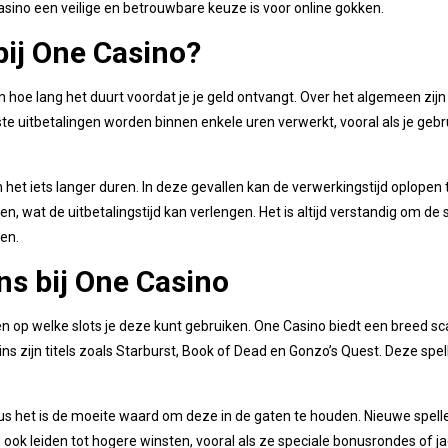
sino een veilige en betrouwbare keuze is voor online gokken.
bij One Casino?
 hoe lang het duurt voordat je je geld ontvangt. Over het algemeen zijn d
 uitbetalingen worden binnen enkele uren verwerkt, vooral als je gebru
n het iets langer duren. In deze gevallen kan de verwerkingstijd oplopen
gen, wat de uitbetalingstijd kan verlengen. Het is altijd verstandig om 
en.
ins bij One Casino
en op welke slots je deze kunt gebruiken. One Casino biedt een breed sc
pins zijn titels zoals Starburst, Book of Dead en Gonzo’s Quest. Deze sp
us het is de moeite waard om deze in de gaten te houden. Nieuwe spell
 ook leiden tot hogere winsten, vooral als ze speciale bonusrondes of ja