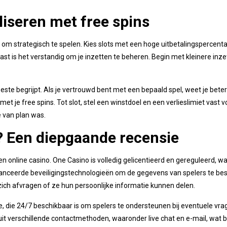
liseren met free spins
ijk om strategisch te spelen. Kies slots met een hoge uitbetalingsperc
st is het verstandig om je inzetten te beheren. Begin met kleinere inzet
 beste begrijpt. Als je vertrouwd bent met een bepaald spel, weet je beter
 je free spins. Tot slot, stel een winstdoel en een verlieslimiet vast vo
 van plan was.
? Een diepgaande recensie
en online casino. One Casino is volledig gelicentieerd en gereguleerd, 
vanceerde beveiligingstechnologieën om de gegevens van spelers te besch
 zich afvragen of ze hun persoonlijke informatie kunnen delen.
 die 24/7 beschikbaar is om spelers te ondersteunen bij eventuele vrag
t verschillende contactmethoden, waaronder live chat en e-mail, wat bet