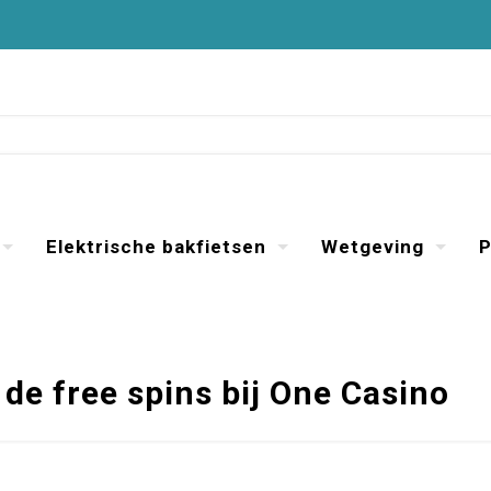
Elektrische bakfietsen
Wetgeving
P
 de free spins bij One Casino