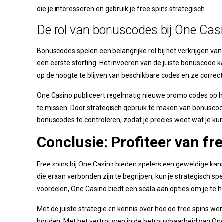
die je interesseren en gebruik je free spins strategisch.
De rol van bonuscodes bij One Casi
Bonuscodes spelen een belangrijke rol bij het verkrijgen van
een eerste storting. Het invoeren van de juiste bonuscode 
op de hoogte te blijven van beschikbare codes en ze correct
One Casino publiceert regelmatig nieuwe promo codes op h
te missen. Door strategisch gebruik te maken van bonuscod
bonuscodes te controleren, zodat je precies weet wat je ku
Conclusie: Profiteer van fr
Free spins bij One Casino bieden spelers een geweldige ka
die eraan verbonden zijn te begrijpen, kun je strategisch sp
voordelen, One Casino biedt een scala aan opties om je te h
Met de juiste strategie en kennis over hoe de free spins wer
houden. Met het vertrouwen in de betrouwbaarheid van One 