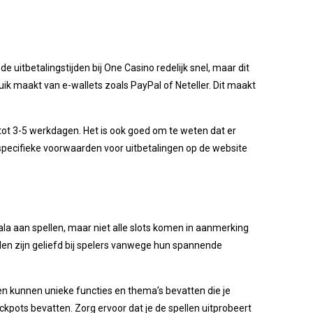
e uitbetalingstijden bij One Casino redelijk snel, maar dit
ik maakt van e-wallets zoals PayPal of Neteller. Dit maakt
 tot 3-5 werkdagen. Het is ook goed om te weten dat er
de specifieke voorwaarden voor uitbetalingen op de website
ala aan spellen, maar niet alle slots komen in aanmerking
ellen zijn geliefd bij spelers vanwege hun spannende
en kunnen unieke functies en thema’s bevatten die je
ckpots bevatten. Zorg ervoor dat je de spellen uitprobeert