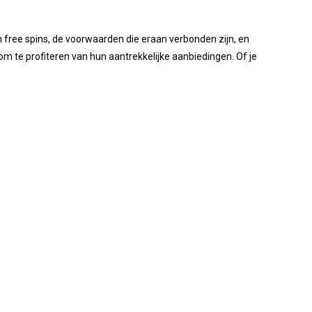
en free spins, de voorwaarden die eraan verbonden zijn, en
om te profiteren van hun aantrekkelijke aanbiedingen. Of je