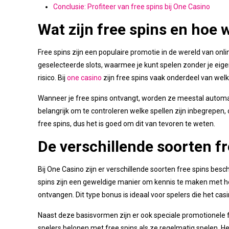
Conclusie: Profiteer van free spins bij One Casino
Wat zijn free spins en hoe 
Free spins zijn een populaire promotie in de wereld van onli
geselecteerde slots, waarmee je kunt spelen zonder je eigen
risico. Bij
one casino
zijn free spins vaak onderdeel van we
Wanneer je free spins ontvangt, worden ze meestal automati
belangrijk om te controleren welke spellen zijn inbegrepen
free spins, dus het is goed om dit van tevoren te weten.
De verschillende soorten fr
Bij One Casino zijn er verschillende soorten free spins be
spins zijn een geweldige manier om kennis te maken met het 
ontvangen. Dit type bonus is ideaal voor spelers die het casi
Naast deze basisvormen zijn er ook speciale promotionel
spelers belonen met free spins als ze regelmatig spelen. H