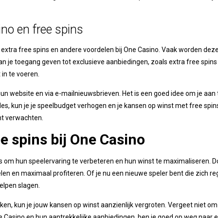
no en free spins
 extra free spins en andere voordelen bij One Casino. Vaak worden deze 
kan je toegang geven tot exclusieve aanbiedingen, zoals extra free spin
 in te voeren.
un website en via e-mailnieuwsbrieven. Het is een goed idee om je aan
es, kun je je speelbudget verhogen en je kansen op winst met free spi
nt verwachten.
ee spins bij One Casino
ns om hun speelervaring te verbeteren en hun winst te maximaliseren. D
elen en maximaal profiteren. Of je nu een nieuwe speler bent die zich reg
elpen slagen.
ken, kun je jouw kansen op winst aanzienlijk vergroten. Vergeet niet om 
Casino en hun aantrekkelijke aanbiedingen, ben je goed op weg naar e