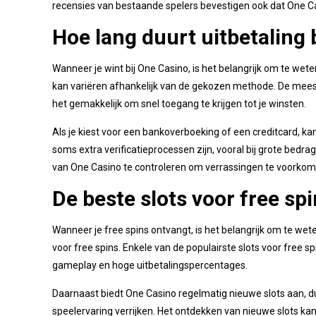
recensies van bestaande spelers bevestigen ook dat One Ca
Hoe lang duurt uitbetaling 
Wanneer je wint bij One Casino, is het belangrijk om te weten
kan variëren afhankelijk van de gekozen methode. De meeste
het gemakkelijk om snel toegang te krijgen tot je winsten.
Als je kiest voor een bankoverboeking of een creditcard, ka
soms extra verificatieprocessen zijn, vooral bij grote bedra
van One Casino te controleren om verrassingen te voorkom
De beste slots voor free sp
Wanneer je free spins ontvangt, is het belangrijk om te wet
voor free spins. Enkele van de populairste slots voor free s
gameplay en hoge uitbetalingspercentages.
Daarnaast biedt One Casino regelmatig nieuwe slots aan, d
speelervaring verrijken. Het ontdekken van nieuwe slots kan