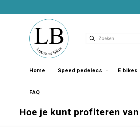
Home
Speed pedelecs
E bikes
FAQ
Hoe je kunt profiteren van