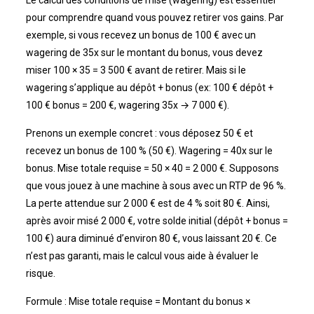
Le calcul des conditions de mise (wagering) est essentiel
pour comprendre quand vous pouvez retirer vos gains. Par
exemple, si vous recevez un bonus de 100 € avec un
wagering de 35x sur le montant du bonus, vous devez
miser 100 × 35 = 3 500 € avant de retirer. Mais si le
wagering s’applique au dépôt + bonus (ex: 100 € dépôt +
100 € bonus = 200 €, wagering 35x → 7 000 €).
Prenons un exemple concret : vous déposez 50 € et
recevez un bonus de 100 % (50 €). Wagering = 40x sur le
bonus. Mise totale requise = 50 × 40 = 2 000 €. Supposons
que vous jouez à une machine à sous avec un RTP de 96 %.
La perte attendue sur 2 000 € est de 4 % soit 80 €. Ainsi,
après avoir misé 2 000 €, votre solde initial (dépôt + bonus =
100 €) aura diminué d’environ 80 €, vous laissant 20 €. Ce
n’est pas garanti, mais le calcul vous aide à évaluer le
risque.
Formule : Mise totale requise = Montant du bonus ×