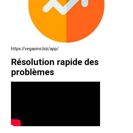
https://vegasino.biz/app/
Résolution rapide des
problèmes