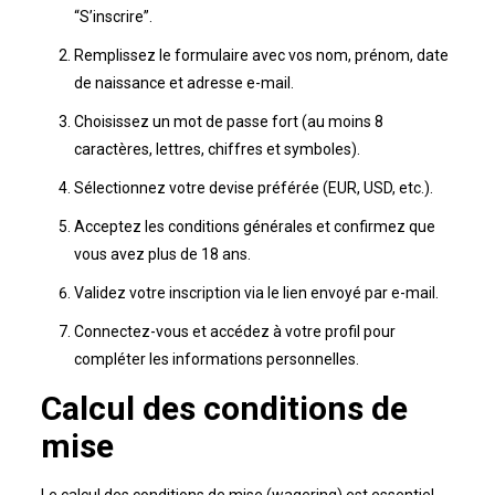
“S’inscrire”.
Remplissez le formulaire avec vos nom, prénom, date
de naissance et adresse e-mail.
Choisissez un mot de passe fort (au moins 8
caractères, lettres, chiffres et symboles).
Sélectionnez votre devise préférée (EUR, USD, etc.).
Acceptez les conditions générales et confirmez que
vous avez plus de 18 ans.
Validez votre inscription via le lien envoyé par e-mail.
Connectez-vous et accédez à votre profil pour
compléter les informations personnelles.
Calcul des conditions de
mise