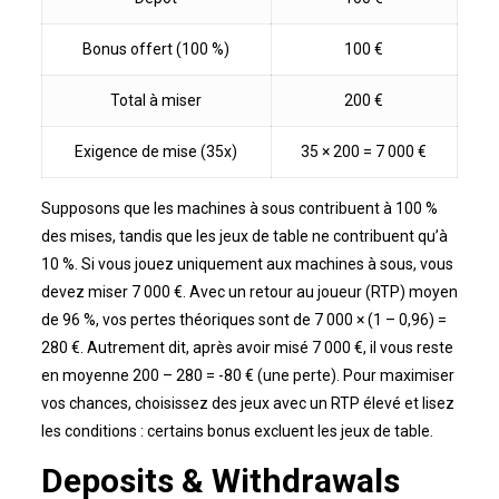
Bonus offert (100 %)
100 €
Total à miser
200 €
Exigence de mise (35x)
35 × 200 = 7 000 €
Supposons que les machines à sous contribuent à 100 %
des mises, tandis que les jeux de table ne contribuent qu’à
10 %. Si vous jouez uniquement aux machines à sous, vous
devez miser 7 000 €. Avec un retour au joueur (RTP) moyen
de 96 %, vos pertes théoriques sont de 7 000 × (1 – 0,96) =
280 €. Autrement dit, après avoir misé 7 000 €, il vous reste
en moyenne 200 – 280 = -80 € (une perte). Pour maximiser
vos chances, choisissez des jeux avec un RTP élevé et lisez
les conditions : certains bonus excluent les jeux de table.
Deposits & Withdrawals