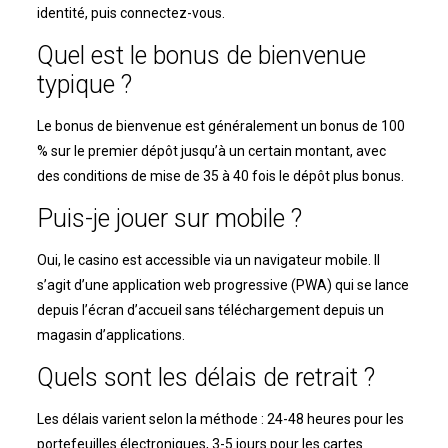
identité, puis connectez-vous.
Quel est le bonus de bienvenue
typique ?
Le bonus de bienvenue est généralement un bonus de 100
% sur le premier dépôt jusqu’à un certain montant, avec
des conditions de mise de 35 à 40 fois le dépôt plus bonus.
Puis-je jouer sur mobile ?
Oui, le casino est accessible via un navigateur mobile. Il
s’agit d’une application web progressive (PWA) qui se lance
depuis l’écran d’accueil sans téléchargement depuis un
magasin d’applications.
Quels sont les délais de retrait ?
Les délais varient selon la méthode : 24-48 heures pour les
portefeuilles électroniques, 3-5 jours pour les cartes