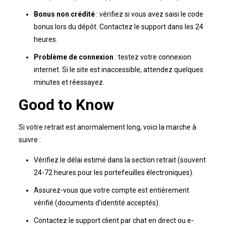
Bonus non crédité
: vérifiez si vous avez saisi le code
bonus lors du dépôt. Contactez le support dans les 24
heures.
Problème de connexion
: testez votre connexion
internet. Si le site est inaccessible, attendez quelques
minutes et réessayez.
Good to Know
Si votre retrait est anormalement long, voici la marche à
suivre :
Vérifiez le délai estimé dans la section retrait (souvent
24-72 heures pour les portefeuilles électroniques).
Assurez-vous que votre compte est entièrement
vérifié (documents d’identité acceptés).
Contactez le support client par chat en direct ou e-