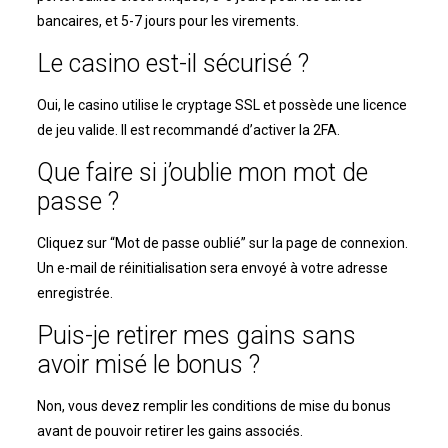
bancaires, et 5-7 jours pour les virements.
Le casino est-il sécurisé ?
Oui, le casino utilise le cryptage SSL et possède une licence
de jeu valide. Il est recommandé d’activer la 2FA.
Que faire si j’oublie mon mot de
passe ?
Cliquez sur “Mot de passe oublié” sur la page de connexion.
Un e-mail de réinitialisation sera envoyé à votre adresse
enregistrée.
Puis-je retirer mes gains sans
avoir misé le bonus ?
Non, vous devez remplir les conditions de mise du bonus
avant de pouvoir retirer les gains associés.