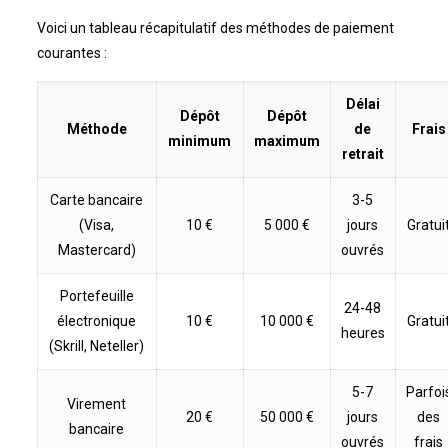
Voici un tableau récapitulatif des méthodes de paiement
courantes :
Délai
Dépôt
Dépôt
Méthode
de
Frais
minimum
maximum
retrait
Carte bancaire
3-5
(Visa,
10 €
5 000 €
jours
Gratui
Mastercard)
ouvrés
Portefeuille
24-48
électronique
10 €
10 000 €
Gratui
heures
(Skrill, Neteller)
5-7
Parfoi
Virement
20 €
50 000 €
jours
des
bancaire
ouvrés
frais