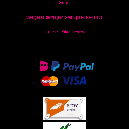
Contact
Veelgestelde vragen over Speed Pedelecs
Luxueuze Bikes reviews