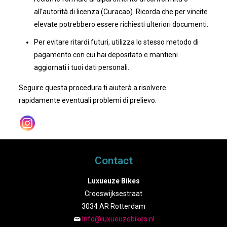
all’autorità di licenza (Curacao). Ricorda che per vincite
elevate potrebbero essere richiesti ulteriori documenti.
Per evitare ritardi futuri, utilizza lo stesso metodo di
pagamento con cui hai depositato e mantieni
aggiornati i tuoi dati personali.
Seguire questa procedura ti aiuterà a risolvere
rapidamente eventuali problemi di prelievo.
Contact
Luxueuze Bikes
Crooswijksestraat
3034 AR Rotterdam
Info@luxueuzebikes.nl