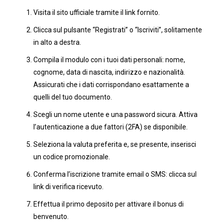
Visita il sito ufficiale tramite il link fornito.
Clicca sul pulsante “Registrati” o “Iscriviti”, solitamente
in alto a destra.
Compila il modulo con i tuoi dati personali: nome,
cognome, data di nascita, indirizzo e nazionalità.
Assicurati che i dati corrispondano esattamente a
quelli del tuo documento.
Scegli un nome utente e una password sicura. Attiva
l’autenticazione a due fattori (2FA) se disponibile.
Seleziona la valuta preferita e, se presente, inserisci
un codice promozionale.
Conferma l’iscrizione tramite email o SMS: clicca sul
link di verifica ricevuto.
Effettua il primo deposito per attivare il bonus di
benvenuto.