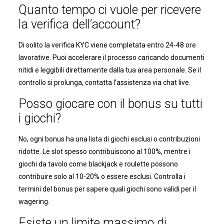
Quanto tempo ci vuole per ricevere
la verifica dell’account?
Di solito la verifica KYC viene completata entro 24-48 ore
lavorative. Puoi accelerare il processo caricando documenti
nitidi e leggibili direttamente dalla tua area personale. Se il
controllo si prolunga, contatta l’assistenza via chat live.
Posso giocare con il bonus su tutti
i giochi?
No, ogni bonus ha una lista di giochi esclusi o contribuzioni
ridotte. Le slot spesso contribuiscono al 100%, mentre i
giochi da tavolo come blackjack e roulette possono
contribuire solo al 10-20% o essere esclusi. Controlla i
termini del bonus per sapere quali giochi sono validi per il
wagering.
Esiste un limite massimo di