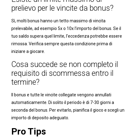
prelievo per le vincite da bonus?
Sì, molti bonus hanno un tetto massimo di vincita
prelevabile, ad esempio 5x o 10x l’importo del bonus. Se il
tuo saldo supera quel limite, l’eccedenza potrebbe essere
rimossa. Verifica sempre questa condizione prima di
iniziare a giocare.
Cosa succede se non completo il
requisito di scommessa entro il
termine?
Il bonus e tutte le vincite collegate vengono annullati
automaticamente. Di solito il periodo è di 7-30 giorni a
seconda del bonus. Per evitarlo, pianifica il gioco e scegli un
importo di deposito adeguato.
Pro Tips