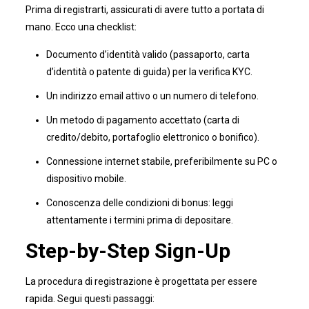
Prima di registrarti, assicurati di avere tutto a portata di
mano. Ecco una checklist:
Documento d’identità valido (passaporto, carta
d’identità o patente di guida) per la verifica KYC.
Un indirizzo email attivo o un numero di telefono.
Un metodo di pagamento accettato (carta di
credito/debito, portafoglio elettronico o bonifico).
Connessione internet stabile, preferibilmente su PC o
dispositivo mobile.
Conoscenza delle condizioni di bonus: leggi
attentamente i termini prima di depositare.
Step-by-Step Sign-Up
La procedura di registrazione è progettata per essere
rapida. Segui questi passaggi: