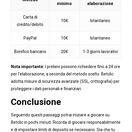
minimo
elaborazione
Carta di
10€
Istantaneo
credito/debito
PayPal
10€
Istantaneo
Bonifico bancario
20€
1-3 giorni lavorativi
Nota importante:
I prelievi possono richiedere fino a 24 ore
per l’elaborazione, a seconda del metodo scelto. Betclic
adotta misure di sicurezza avanzate (SSL, crittografia) per
proteggere i dati personali e finanziari.
Conclusione
Seguendo questi passaggi potrai iniziare a giocare su
Betclic in pochi minuti. Ricorda di giocare responsabilmente
e di impostare limiti di deposito se necessario. Sia che tu