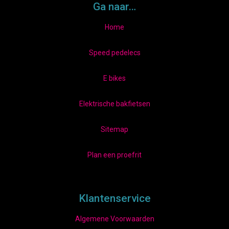
Ga naar…
Home
Speed pedelecs
E bikes
Elektrische bakfietsen
Sitemap
Plan een proefrit
Klantenservice
Algemene Voorwaarden