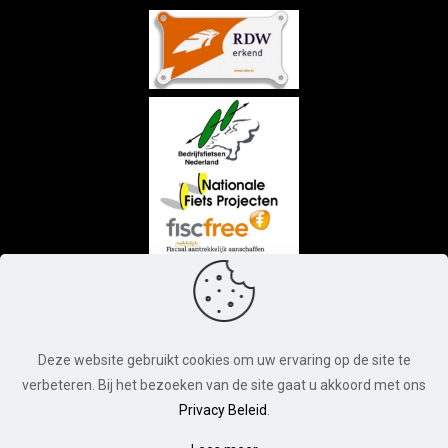
Deze website gebruikt cookies om uw ervaring op de site te
verbeteren. Bij het bezoeken van de site gaat u akkoord met ons
© Luxueuze Bikes. Alle rechten voorbehouden. 2026 |
Privacy Beleid
.
Webdesign:
Chuck's Webdesign
0