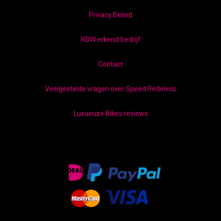
Privacy Beleid
RDW erkend bedrijf
Contact
Veelgestelde vragen over Speed Pedelecs
Luxueuze Bikes reviews