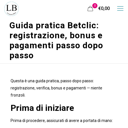
0
€0,00
Guida pratica Betclic:
registrazione, bonus e
pagamenti passo dopo
passo
Questa è una guida pratica, passo dopo passo:
registrazione, verifica, bonus e pagamenti — niente
fronzoli.
Prima di iniziare
Prima di procedere, assicurati di avere a portata di mano: