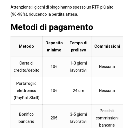
Attenzione: i giochi di bingo hanno spesso un RTP più alto
(96-98%), riducendo la perdita attesa.
Metodi di pagamento
Deposito
Tempo di
Metodo
Commissioni
minimo
prelievo
Carta di
1-3 giorni
10€
Nessuna
credito/debito
lavorativi
Portafoglio
elettronico
10€
24 ore
Nessuna
(PayPal, Skrill)
Possibili
Bonifico
3-5 giorni
20€
commissioni
bancario
lavorativi
bancarie