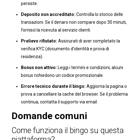
persiste.
Deposito non accreditato:
Controlla lo storico delle
transazioni. Se il denaro non compare dopo 30 minuti,
fornisci la ricevuta al servizio clienti.
Prelievo rifiutato:
Assicurati di aver completato la
verifica KYC (documento d’identità e prova di
residenza).
Bonus non attivo:
Leggi i termini e condizioni; alcuni
bonus richiedono un codice promozionale.
Errore tecnico durante il bingo:
Aggiorna la pagina o
prova a cancellare la cache del browser. Se il problema
continua, contatta il supporto via email.
Domande comuni
Come funziona il bingo su questa
piattaforma?