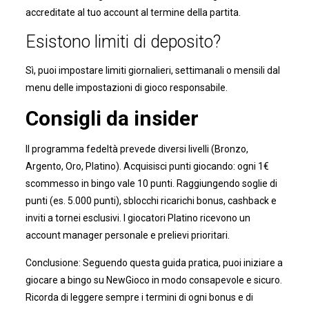
accreditate al tuo account al termine della partita.
Esistono limiti di deposito?
Sì, puoi impostare limiti giornalieri, settimanali o mensili dal
menu delle impostazioni di gioco responsabile.
Consigli da insider
Il programma fedeltà prevede diversi livelli (Bronzo,
Argento, Oro, Platino). Acquisisci punti giocando: ogni 1€
scommesso in bingo vale 10 punti. Raggiungendo soglie di
punti (es. 5.000 punti), sblocchi ricarichi bonus, cashback e
inviti a tornei esclusivi. I giocatori Platino ricevono un
account manager personale e prelievi prioritari.
Conclusione: Seguendo questa guida pratica, puoi iniziare a
giocare a bingo su NewGioco in modo consapevole e sicuro.
Ricorda di leggere sempre i termini di ogni bonus e di