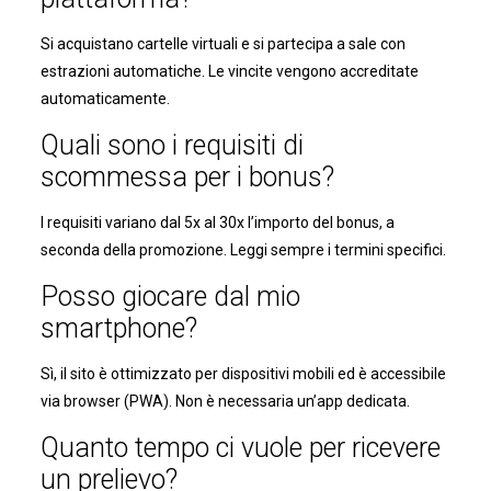
Si acquistano cartelle virtuali e si partecipa a sale con
estrazioni automatiche. Le vincite vengono accreditate
automaticamente.
Quali sono i requisiti di
scommessa per i bonus?
I requisiti variano dal 5x al 30x l’importo del bonus, a
seconda della promozione. Leggi sempre i termini specifici.
Posso giocare dal mio
smartphone?
Sì, il sito è ottimizzato per dispositivi mobili ed è accessibile
via browser (PWA). Non è necessaria un’app dedicata.
Quanto tempo ci vuole per ricevere
un prelievo?