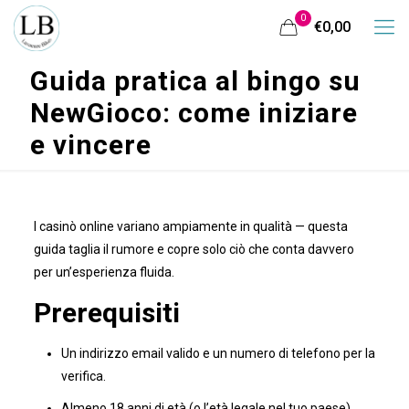
0
€0,00
Guida pratica al bingo su
NewGioco: come iniziare
e vincere
I casinò online variano ampiamente in qualità — questa
guida taglia il rumore e copre solo ciò che conta davvero
per un’esperienza fluida.
Prerequisiti
Un indirizzo email valido e un numero di telefono per la
verifica.
Almeno 18 anni di età (o l’età legale nel tuo paese).