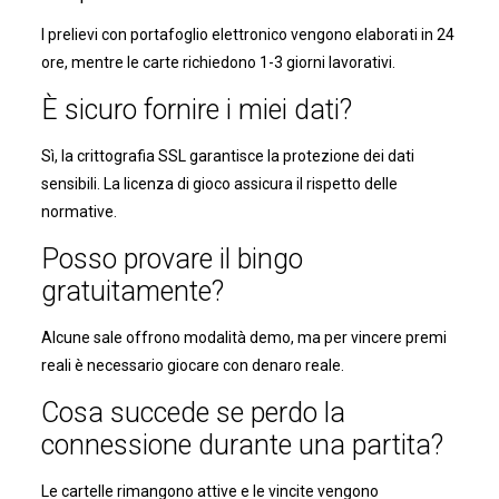
I prelievi con portafoglio elettronico vengono elaborati in 24
ore, mentre le carte richiedono 1-3 giorni lavorativi.
È sicuro fornire i miei dati?
Sì, la crittografia SSL garantisce la protezione dei dati
sensibili. La licenza di gioco assicura il rispetto delle
normative.
Posso provare il bingo
gratuitamente?
Alcune sale offrono modalità demo, ma per vincere premi
reali è necessario giocare con denaro reale.
Cosa succede se perdo la
connessione durante una partita?
Le cartelle rimangono attive e le vincite vengono