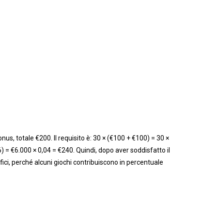
, totale €200. Il requisito è: 30 × (€100 + €100) = 30 ×
 = €6.000 × 0,04 = €240. Quindi, dopo aver soddisfatto il
fici, perché alcuni giochi contribuiscono in percentuale