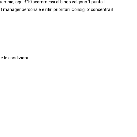
esempio, ogni €10 scommessi al bingo valgono 1 punto. I
manager personale e ritiri prioritari. Consiglio: concentra il
e le condizioni.