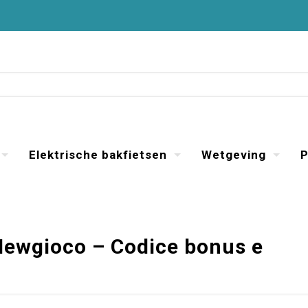
Elektrische bakfietsen
Wetgeving
P
 Newgioco – Codice bonus e