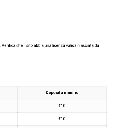
 Verifica che il sito abbia una licenza valida rilasciata da
Deposito minimo
€10
€10