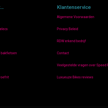
r…
Klantenservice
Algemene Voorwaarden
elecs
Privacy Beleid
RDW erkend bedrijf
e bakfietsen
Contact
Veelgestelde vragen over Speed 
oefrit
Luxueuze Bikes reviews