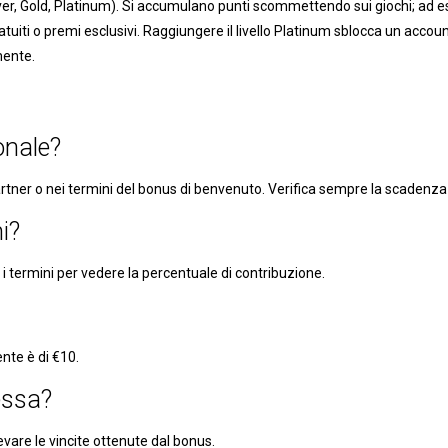
lver, Gold, Platinum). Si accumulano punti scommettendo sui giochi; ad 
iti o premi esclusivi. Raggiungere il livello Platinum sblocca un account 
mente.
onale?
 partner o nei termini del bonus di benvenuto. Verifica sempre la scadenza 
hi?
i i termini per vedere la percentuale di contribuzione.
nte è di €10.
essa?
vare le vincite ottenute dal bonus.