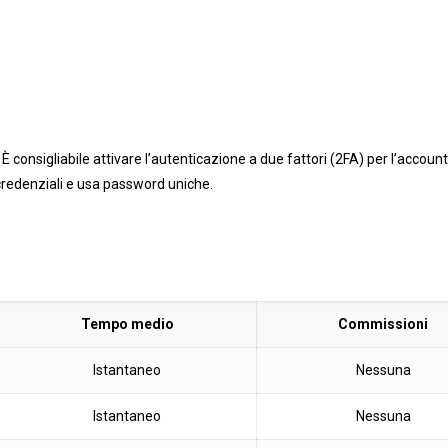
È consigliabile attivare l’autenticazione a due fattori (2FA) per l’account.
 credenziali e usa password uniche.
Tempo medio
Commissioni
Istantaneo
Nessuna
Istantaneo
Nessuna