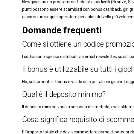
Newgioco ha un programma fedeltà a più livelli (Bronze, Si
punti possono essere scambiati con bonus cashback, giri gratu
gioco su un singolo operatore per salire di livello più veloce
Domande frequenti
Come si ottiene un codice promozi
I codici sono spesso distribuiti via email newsletter, su siti
Il bonus è utilizzabile su tutti i gioc
No, solitamente il bonus è valido solo per alcuni giochi. Legg
Qual è il deposito minimo?
Il deposito minimo varia a seconda del metodo, ma solitame
Cosa significa requisito di scomm
È l’importo totale che devi scommettere prima di poter prele