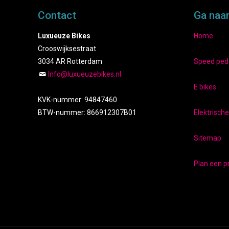
Contact
Ga naa
Luxueuze Bikes
Home
Crooswijksestraat
3034 AR Rotterdam
Speed ped
Info@luxueuzebikes.nl
E bikes
KVK-nummer: 94847460
BTW-nummer: 866912307B01
Elektrisch
Sitemap
Plan een pr