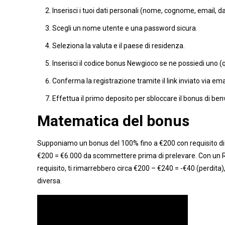
Inserisci i tuoi dati personali (nome, cognome, email, da
Scegli un nome utente e una password sicura.
Seleziona la valuta e il paese di residenza.
Inserisci il codice bonus Newgioco se ne possiedi uno (q
Conferma la registrazione tramite il link inviato via ema
Effettua il primo deposito per sbloccare il bonus di be
Matematica del bonus
Supponiamo un bonus del 100% fino a €200 con requisito di s
€200 = €6.000 da scommettere prima di prelevare. Con un RTP 
requisito, ti rimarrebbero circa €200 – €240 = -€40 (perdita)
diversa.