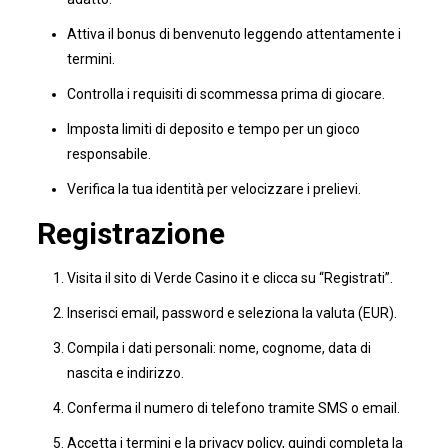
Attiva il bonus di benvenuto leggendo attentamente i
termini.
Controlla i requisiti di scommessa prima di giocare.
Imposta limiti di deposito e tempo per un gioco
responsabile.
Verifica la tua identità per velocizzare i prelievi.
Registrazione
Visita il sito di Verde Casino it e clicca su “Registrati”.
Inserisci email, password e seleziona la valuta (EUR).
Compila i dati personali: nome, cognome, data di
nascita e indirizzo.
Conferma il numero di telefono tramite SMS o email.
Accetta i termini e la privacy policy, quindi completa la