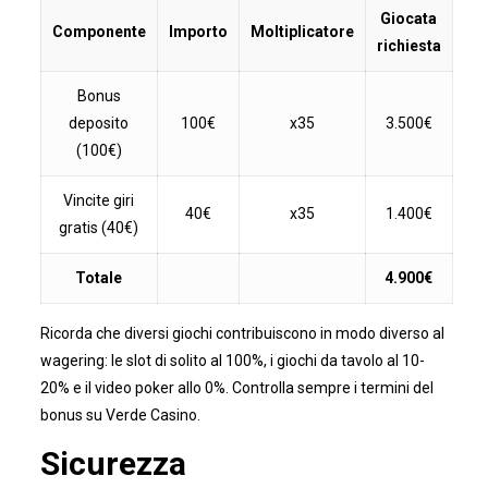
Giocata
Componente
Importo
Moltiplicatore
richiesta
Bonus
deposito
100€
x35
3.500€
(100€)
Vincite giri
40€
x35
1.400€
gratis (40€)
Totale
4.900€
Ricorda che diversi giochi contribuiscono in modo diverso al
wagering: le slot di solito al 100%, i giochi da tavolo al 10-
20% e il video poker allo 0%. Controlla sempre i termini del
bonus su Verde Casino.
Sicurezza