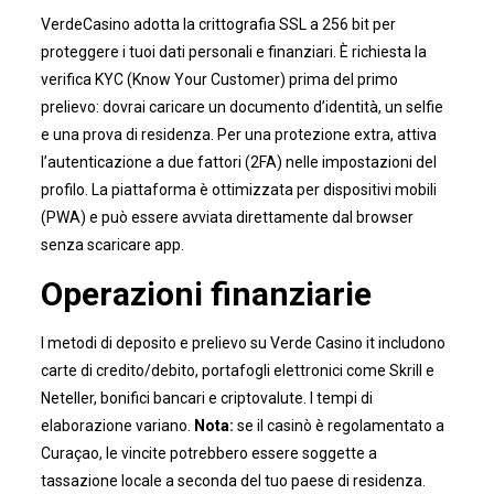
VerdeCasino adotta la crittografia SSL a 256 bit per
proteggere i tuoi dati personali e finanziari. È richiesta la
verifica KYC (Know Your Customer) prima del primo
prelievo: dovrai caricare un documento d’identità, un selfie
e una prova di residenza. Per una protezione extra, attiva
l’autenticazione a due fattori (2FA) nelle impostazioni del
profilo. La piattaforma è ottimizzata per dispositivi mobili
(PWA) e può essere avviata direttamente dal browser
senza scaricare app.
Operazioni finanziarie
I metodi di deposito e prelievo su Verde Casino it includono
carte di credito/debito, portafogli elettronici come Skrill e
Neteller, bonifici bancari e criptovalute. I tempi di
elaborazione variano.
Nota:
se il casinò è regolamentato a
Curaçao, le vincite potrebbero essere soggette a
tassazione locale a seconda del tuo paese di residenza.