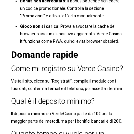
Bonus non accreditato:
Il bonus potrebbe richiedere
un codice promozionale. Controlla la sezione
“Promozioni” e attiva l’offerta manualmente.
Gioco non si carica:
Prova a svuotare la cache del
browser o usa un dispositivo aggiornato. Verde Casino
it funziona come PWA, quindi evita browser obsoleti.
Domande rapide
Come mi registro su Verde Casino?
Visita il sito, clicca su “Registrati”, compila il modulo con i
tuoi dati, conferma l’email e il telefono, poi accetta i termini.
Qual è il deposito minimo?
Il deposito minimo su VerdeCasino parte da 10€ per la
maggior parte dei metodi, ma per i bonifici bancari è di 20€.
Quanto tempo ci vuole per un