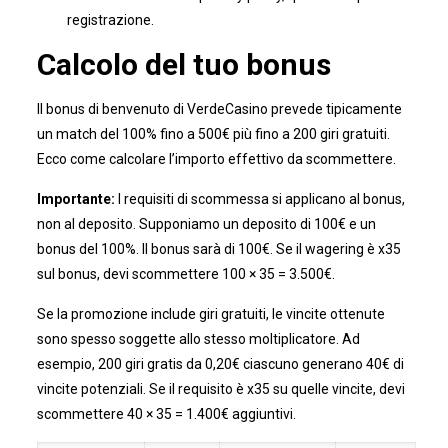
registrazione.
Calcolo del tuo bonus
Il bonus di benvenuto di VerdeCasino prevede tipicamente
un match del 100% fino a 500€ più fino a 200 giri gratuiti.
Ecco come calcolare l’importo effettivo da scommettere.
Importante:
I requisiti di scommessa si applicano al bonus,
non al deposito. Supponiamo un deposito di 100€ e un
bonus del 100%. Il bonus sarà di 100€. Se il wagering è x35
sul bonus, devi scommettere 100 × 35 = 3.500€.
Se la promozione include giri gratuiti, le vincite ottenute
sono spesso soggette allo stesso moltiplicatore. Ad
esempio, 200 giri gratis da 0,20€ ciascuno generano 40€ di
vincite potenziali. Se il requisito è x35 su quelle vincite, devi
scommettere 40 × 35 = 1.400€ aggiuntivi.