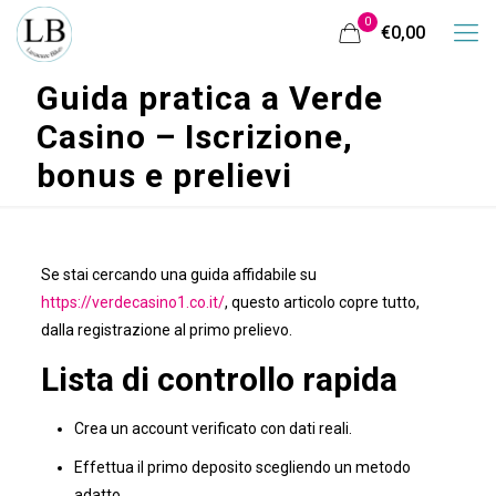
0
€0,00
Guida pratica a Verde
Casino – Iscrizione,
bonus e prelievi
Se stai cercando una guida affidabile su
https://verdecasino1.co.it/
, questo articolo copre tutto,
dalla registrazione al primo prelievo.
Lista di controllo rapida
Crea un account verificato con dati reali.
Effettua il primo deposito scegliendo un metodo
adatto.