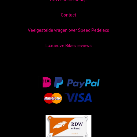
Contact
Veelgestelde vragen over Speed Pedelecs
Luxueuze Bikes reviews