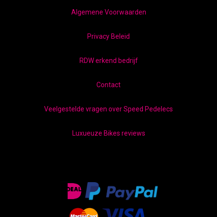
Algemene Voorwaarden
Privacy Beleid
RDW erkend bedrijf
Contact
Veelgestelde vragen over Speed Pedelecs
Luxueuze Bikes reviews