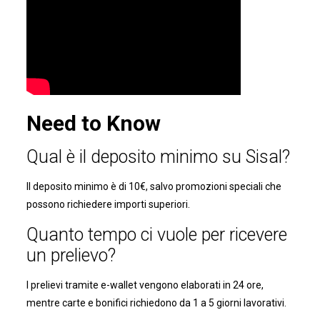
Need to Know
Qual è il deposito minimo su Sisal?
Il deposito minimo è di 10€, salvo promozioni speciali che
possono richiedere importi superiori.
Quanto tempo ci vuole per ricevere
un prelievo?
I prelievi tramite e-wallet vengono elaborati in 24 ore,
mentre carte e bonifici richiedono da 1 a 5 giorni lavorativi.