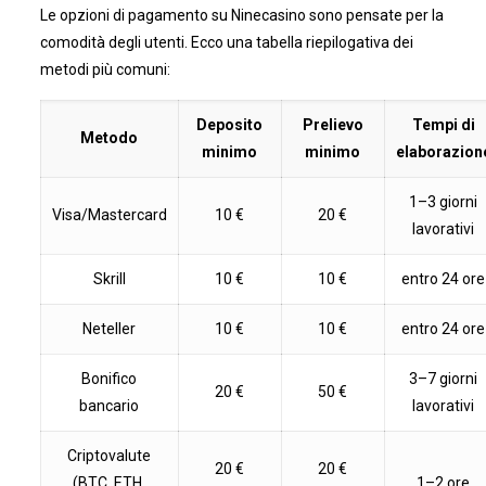
Le opzioni di pagamento su Ninecasino sono pensate per la
comodità degli utenti. Ecco una tabella riepilogativa dei
metodi più comuni:
Deposito
Prelievo
Tempi di
Metodo
minimo
minimo
elaborazion
1–3 giorni
Visa/Mastercard
10 €
20 €
lavorativi
Skrill
10 €
10 €
entro 24 ore
Neteller
10 €
10 €
entro 24 ore
Bonifico
3–7 giorni
20 €
50 €
bancario
lavorativi
Criptovalute
20 €
20 €
(BTC, ETH,
1–2 ore