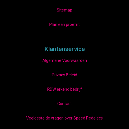
Sitemap
Plan een proefrit
Klantenservice
Algemene Voorwaarden
Privacy Beleid
RDW erkend bedrijf
Contact
Veelgestelde vragen over Speed Pedelecs