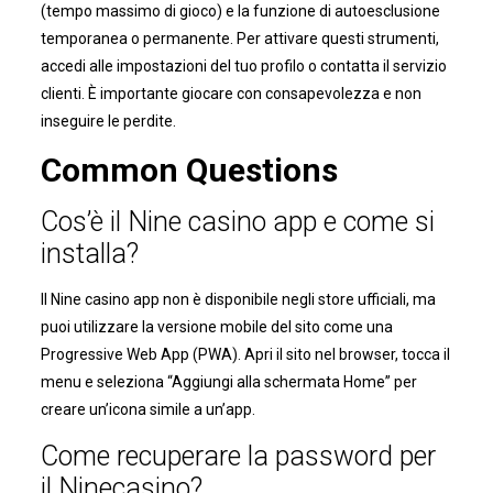
(tempo massimo di gioco) e la funzione di autoesclusione
temporanea o permanente. Per attivare questi strumenti,
accedi alle impostazioni del tuo profilo o contatta il servizio
clienti. È importante giocare con consapevolezza e non
inseguire le perdite.
Common Questions
Cos’è il Nine casino app e come si
installa?
Il Nine casino app non è disponibile negli store ufficiali, ma
puoi utilizzare la versione mobile del sito come una
Progressive Web App (PWA). Apri il sito nel browser, tocca il
menu e seleziona “Aggiungi alla schermata Home” per
creare un’icona simile a un’app.
Come recuperare la password per
il Ninecasino?