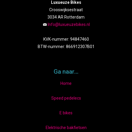
Luxueuze Bikes
Crooswijksestraat
3034 AR Rotterdam
Info@luxueuzebikes.nl
KVK-nummer: 94847460
BTW-nummer: 866912307B01
Ga naar…
Home
Speed pedelecs
E bikes
Elektrische bakfietsen