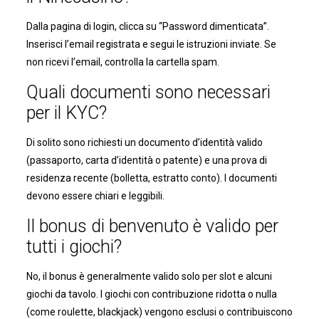
Dalla pagina di login, clicca su “Password dimenticata”.
Inserisci l’email registrata e segui le istruzioni inviate. Se
non ricevi l’email, controlla la cartella spam.
Quali documenti sono necessari
per il KYC?
Di solito sono richiesti un documento d’identità valido
(passaporto, carta d’identità o patente) e una prova di
residenza recente (bolletta, estratto conto). I documenti
devono essere chiari e leggibili.
Il bonus di benvenuto è valido per
tutti i giochi?
No, il bonus è generalmente valido solo per slot e alcuni
giochi da tavolo. I giochi con contribuzione ridotta o nulla
(come roulette, blackjack) vengono esclusi o contribuiscono