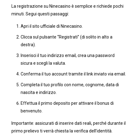
La registrazione su Ninecasino è semplice e richiede pochi
minuti. Segui questi passaggi:
Apri il sito ufficiale di Ninecasino.
Clicca sul pulsante “Registrati” (di solito in alto a
destra).
Inserisci il tuo indirizzo email, crea una password
sicura e scegli la valuta.
Conferma il tuo account tramite il link inviato via email.
Completa il tuo profilo con nome, cognome, data di
nascita e indirizzo.
Effettua il primo deposito per attivare il bonus di
benvenuto.
Importante: assicurati di inserire dati reali, perché durante il
primo prelievo ti verrà chiesta la verifica dell’identità.