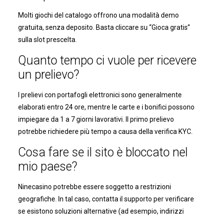
Molti giochi del catalogo offrono una modalità demo
gratuita, senza deposito. Basta cliccare su “Gioca gratis”
sulla slot prescelta.
Quanto tempo ci vuole per ricevere
un prelievo?
I prelievi con portafogli elettronici sono generalmente
elaborati entro 24 ore, mentre le carte e i bonifici possono
impiegare da 1 a 7 giorni lavorativi. Il primo prelievo
potrebbe richiedere più tempo a causa della verifica KYC.
Cosa fare se il sito è bloccato nel
mio paese?
Ninecasino potrebbe essere soggetto a restrizioni
geografiche. In tal caso, contatta il supporto per verificare
se esistono soluzioni alternative (ad esempio, indirizzi