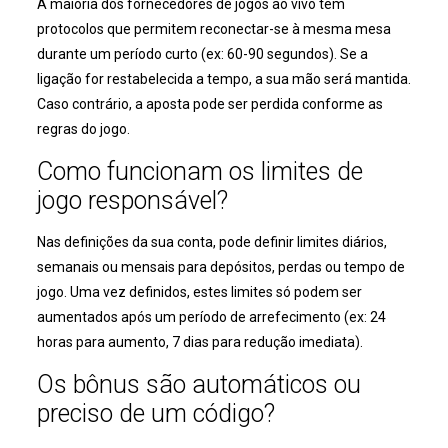
A maioria dos fornecedores de jogos ao vivo tem
protocolos que permitem reconectar-se à mesma mesa
durante um período curto (ex: 60-90 segundos). Se a
ligação for restabelecida a tempo, a sua mão será mantida.
Caso contrário, a aposta pode ser perdida conforme as
regras do jogo.
Como funcionam os limites de
jogo responsável?
Nas definições da sua conta, pode definir limites diários,
semanais ou mensais para depósitos, perdas ou tempo de
jogo. Uma vez definidos, estes limites só podem ser
aumentados após um período de arrefecimento (ex: 24
horas para aumento, 7 dias para redução imediata).
Os bônus são automáticos ou
preciso de um código?