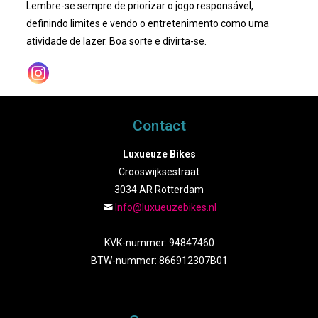
Lembre-se sempre de priorizar o jogo responsável,
definindo limites e vendo o entretenimento como uma
atividade de lazer. Boa sorte e divirta-se.
Contact
Luxueuze Bikes
Crooswijksestraat
3034 AR Rotterdam
Info@luxueuzebikes.nl
KVK-nummer: 94847460
BTW-nummer: 866912307B01