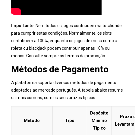
Importante:
Nem todos os jogos contribuem na totalidade
para cumprir estas condições. Normalmente, os slots
contribuem a 100%, enquanto os jogos de mesa como a
roleta ou blackjack podem contribuir apenas 10% ou
menos. Consulte sempre os termos da promoção.
Métodos de Pagamento
A plataforma suporta diversos métodos de pagamento
adaptados ao mercado português. A tabela abaixo resume
os mais comuns, com os seus prazos típicos.
Depósito
Prazo 
Método
Tipo
Mínimo
Levantam
Típico