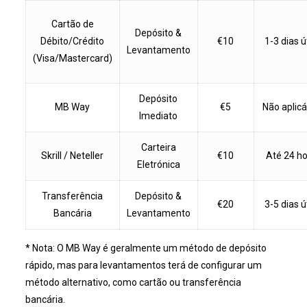
Cartão de
Depósito &
Débito/Crédito
€10
1-3 dias ú
Levantamento
(Visa/Mastercard)
Depósito
MB Way
€5
Não aplicá
Imediato
Carteira
Skrill / Neteller
€10
Até 24 h
Eletrónica
Transferência
Depósito &
€20
3-5 dias ú
Bancária
Levantamento
* Nota: O MB Way é geralmente um método de depósito
rápido, mas para levantamentos terá de configurar um
método alternativo, como cartão ou transferência
bancária.