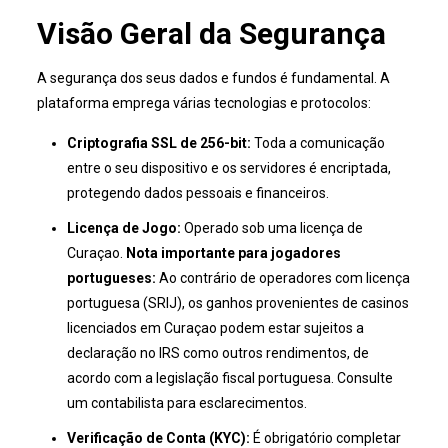
Visão Geral da Segurança
A segurança dos seus dados e fundos é fundamental. A
plataforma emprega várias tecnologias e protocolos:
Criptografia SSL de 256-bit:
Toda a comunicação
entre o seu dispositivo e os servidores é encriptada,
protegendo dados pessoais e financeiros.
Licença de Jogo:
Operado sob uma licença de
Curaçao.
Nota importante para jogadores
portugueses:
Ao contrário de operadores com licença
portuguesa (SRIJ), os ganhos provenientes de casinos
licenciados em Curaçao podem estar sujeitos a
declaração no IRS como outros rendimentos, de
acordo com a legislação fiscal portuguesa. Consulte
um contabilista para esclarecimentos.
Verificação de Conta (KYC):
É obrigatório completar