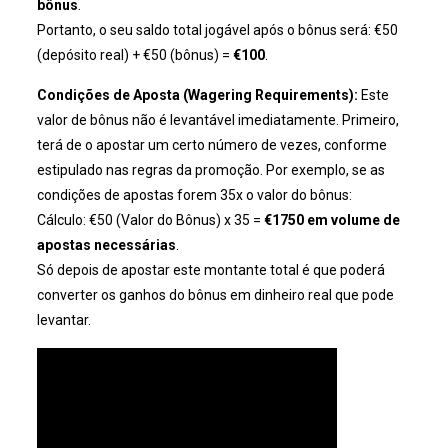
bônus
.
Portanto, o seu saldo total jogável após o bônus será: €50
(depósito real) + €50 (bônus) =
€100
.
Condições de Aposta (Wagering Requirements):
Este
valor de bônus não é levantável imediatamente. Primeiro,
terá de o apostar um certo número de vezes, conforme
estipulado nas regras da promoção. Por exemplo, se as
condições de apostas forem 35x o valor do bônus:
Cálculo: €50 (Valor do Bônus) x 35 =
€1750 em volume de
apostas necessárias
.
Só depois de apostar este montante total é que poderá
converter os ganhos do bônus em dinheiro real que pode
levantar.