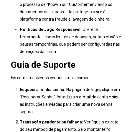
o processo de “Know Your Customer” enviando os
documentos solicitados. Isto protege-o a si e à
plataforma contra fraude e lavagem de dinheiro.
Políticas de Jogo Responsável:
Oferece
ferramentas como limites de depósito, autoexclusão e
pausas temporárias, que podem ser configuradas nas
definições da conta.
Guia de Suporte
Eis como resolver os cenários mais comuns:
Esqueci a minha senha:
Na página de login, clique em
“Recuperar Senha”. Introduza o e-mail da conta e siga
as instruções enviadas para criar uma nova senha
segura.
Transação pendente ou falhada:
Verifique o extrato
do seu método de pagamento. Se o montante foi