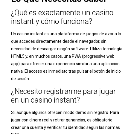
¿Qué es exactamente un casino
instant y cómo funciona?
Un casino instant es una plataforma de juegos de azar a la
que accedes directamente desde el navegador, sin
necesidad de descargar ningún software. Utiliza tecnología
HTML5 y, en muchos casos, una PWA (progressive web
app) para ofrecer una experiencia similar a una aplicación
nativa. El acceso es inmediato tras pulsar el botón de inicio
de sesión.
¿Necesito registrarme para jugar
en un casino instant?
Sí, aunque algunos ofrecen modo demo sin registro. Para
jugar con dinero real y retirar ganancias, es obligatorio
crear una cuenta y verificar tu identidad según las normas