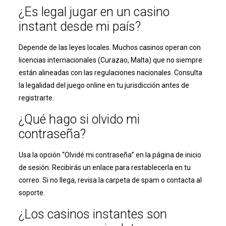
¿Es legal jugar en un casino
instant desde mi país?
Depende de las leyes locales. Muchos casinos operan con
licencias internacionales (Curazao, Malta) que no siempre
están alineadas con las regulaciones nacionales. Consulta
la legalidad del juego online en tu jurisdicción antes de
registrarte.
¿Qué hago si olvido mi
contraseña?
Usa la opción “Olvidé mi contraseña” en la página de inicio
de sesión. Recibirás un enlace para restablecerla en tu
correo. Si no llega, revisa la carpeta de spam o contacta al
soporte.
¿Los casinos instantes son