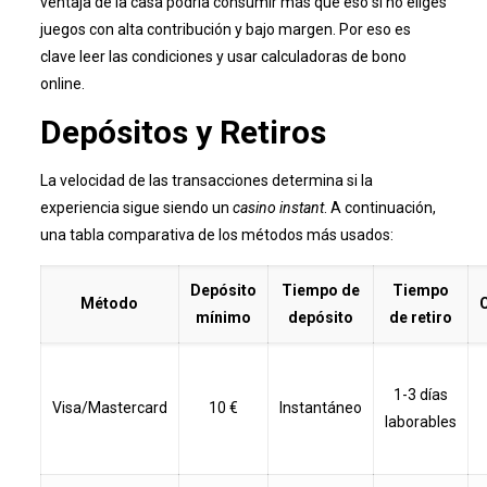
ventaja de la casa podría consumir más que eso si no eliges
juegos con alta contribución y bajo margen. Por eso es
clave leer las condiciones y usar calculadoras de bono
online.
Depósitos y Retiros
La velocidad de las transacciones determina si la
experiencia sigue siendo un
casino instant
. A continuación,
una tabla comparativa de los métodos más usados:
Depósito
Tiempo de
Tiempo
Método
mínimo
depósito
de retiro
1-3 días
Visa/Mastercard
10 €
Instantáneo
laborables