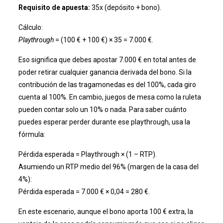
Requisito de apuesta:
35x (depósito + bono).
Cálculo:
Playthrough
= (100 € + 100 €) × 35 = 7.000 €.
Eso significa que debes apostar 7.000 € en total antes de
poder retirar cualquier ganancia derivada del bono. Si la
contribución de las tragamonedas es del 100%, cada giro
cuenta al 100%. En cambio, juegos de mesa como la ruleta
pueden contar solo un 10% o nada. Para saber cuánto
puedes esperar perder durante ese playthrough, usa la
fórmula:
Pérdida esperada = Playthrough × (1 – RTP).
Asumiendo un RTP medio del 96% (margen de la casa del
4%):
Pérdida esperada = 7.000 € × 0,04 = 280 €.
En este escenario, aunque el bono aporta 100 € extra, la