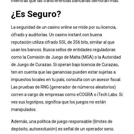
mientras que las transferencias bancarias demoran más.
¿Es Seguro?
La seguridad de un casino online se mide por su licencia,
cifrado y auditorías. Un casino instant con buena
reputación utiliza cifrado SSL de 256 bits, similar al que
usan los bancos. Busca sellos de entidades reguladoras
como la Comisión de Juego de Malta (MGA) o la Autoridad
de Juego de Curazao. Si operan bajo licencia de Curazao,
ten en cuenta que las ganancias pueden estar sujetas a
impuestos locales en tu país; consulta con un asesor fiscal.
Las pruebas de RNG (generador de números aleatorios)
corren a cargo de empresas como eCOGRA o iTech Labs. Si
ves sus logotipos, significa que los juegos no están
manipulados.
Además, una política de juego responsable (límites de
depósito, autoexclusión) es señal de un operador serio.