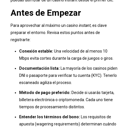
puedas disfrutar de un casino instant desde el primer clic.
Antes de Empezar
Para aprovechar al máximo un
casino instant
, es clave
preparar el entorno. Revisa estos puntos antes de
registrarte:
Conexión estable:
Una velocidad de al menos 10
Mbps evita cortes durante la carga de juegos o giros.
Documentación lista:
La mayoría de los casinos piden
DNI o pasaporte para verificar tu cuenta (KYC). Tenerlo
escaneado agiliza el proceso.
Método de pago preferido:
Decide si usarás tarjeta,
billetera electrónica o criptomoneda. Cada uno tiene
tiempos de procesamiento distintos.
Entender los términos del bono:
Los requisitos de
apuesta (wagering requirements) determinan cuándo