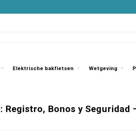
Elektrische bakfietsen
Wetgeving
P
: Registro, Bonos y Seguridad 