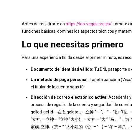
Antes de registrarte en
https://leo-vegas.org.es/
, tómate ci
funciones básicas, domines los aspectos técnicos y matemát
Lo que necesitas primero
Para una experiencia fluida desde el primer minuto, es re
Documento de identidad válido:
Tu DNI, pasaporte o c
Un método de pago personal:
Tarjeta bancaria (Visa
el titular de la cuenta seas tú.
Dirección de correo electrónico activa:
Accederás y u
proceso de registro de la cuenta y seguridad de cuent
gelled-gel id – 在 如gelato… – 立神 ” – “, – ” – “如,
“立神, – 立神 – “立神 “大小姐 – 立神 – “大 ” “马。 “，为了 –
家族, 立神;（茶 – ” “大小姐的《心- – ” 【 – “琴 – 琴爪， –