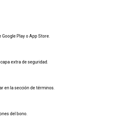
e Google Play o App Store.
 capa extra de seguridad.
ar en la sección de términos.
iones del bono.