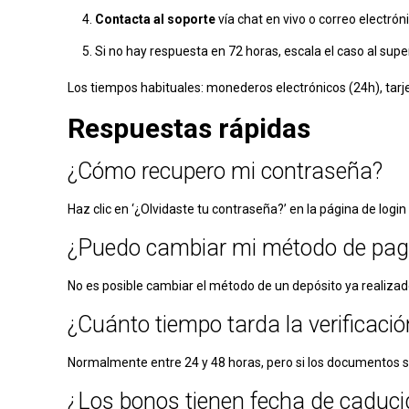
Contacta al soporte
vía chat en vivo o correo electróni
Si no hay respuesta en 72 horas, escala el caso al super
Los tiempos habituales: monederos electrónicos (24h), tarjeta
Respuestas rápidas
¿Cómo recupero mi contraseña?
Haz clic en ‘¿Olvidaste tu contraseña?’ en la página de login
¿Puedo cambiar mi método de pag
No es posible cambiar el método de un depósito ya realiza
¿Cuánto tiempo tarda la verificació
Normalmente entre 24 y 48 horas, pero si los documentos s
¿Los bonos tienen fecha de caduc