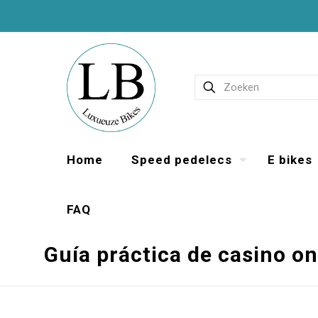
Home
Speed pedelecs
E bikes
FAQ
Guía práctica de casino onl