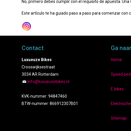
No, primero debes cumplir con el requisito de apuesta. Una v
Este artículo te ha guiado paso a paso para comenzar con 
Contact
Ga naa
Luxueuze Bikes
Home
Crooswijksestraat
3034 AR Rotterdam
Speed ped
Info@luxueuzebikes.nl
E bikes
KVK-nummer: 94847460
BTW-nummer: 866912307B01
Elektrisch
Sitemap