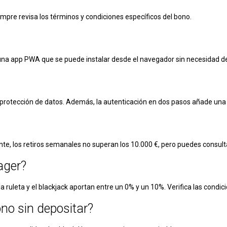
empre revisa los términos y condiciones específicos del bono.
y una app PWA que se puede instalar desde el navegador sin necesidad d
 de protección de datos. Además, la autenticación en dos pasos añade una
?
ente, los retiros semanales no superan los 10.000 €, pero puedes consult
ager?
 ruleta y el blackjack aportan entre un 0% y un 10%. Verifica las condic
ono sin depositar?