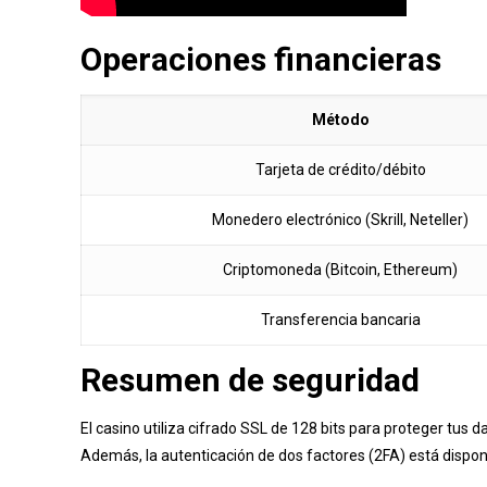
Operaciones financieras
Método
Tarjeta de crédito/débito
Monedero electrónico (Skrill, Neteller)
Criptomoneda (Bitcoin, Ethereum)
Transferencia bancaria
Resumen de seguridad
El casino utiliza cifrado SSL de 128 bits para proteger tus d
Además, la autenticación de dos factores (2FA) está dispon