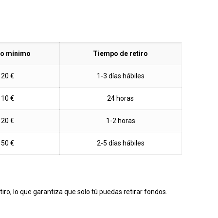
ro mínimo
Tiempo de retiro
20 €
1-3 días hábiles
10 €
24 horas
20 €
1-2 horas
50 €
2-5 días hábiles
tiro, lo que garantiza que solo tú puedas retirar fondos.