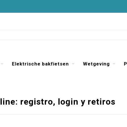
Elektrische bakfietsen
Wetgeving
P
ine: registro, login y retiros