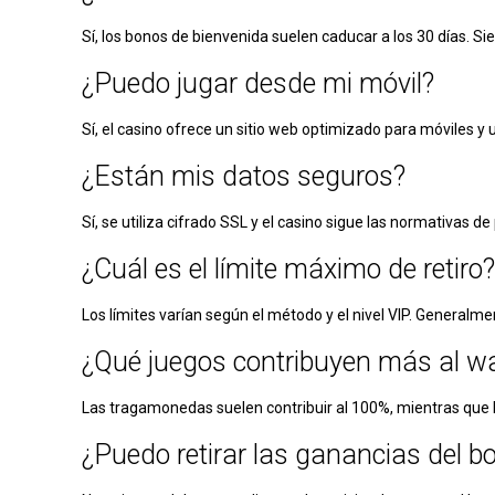
Sí, los bonos de bienvenida suelen caducar a los 30 días. Si
¿Puedo jugar desde mi móvil?
Sí, el casino ofrece un sitio web optimizado para móviles 
¿Están mis datos seguros?
Sí, se utiliza cifrado SSL y el casino sigue las normativas
¿Cuál es el límite máximo de retiro
Los límites varían según el método y el nivel VIP. Generalm
¿Qué juegos contribuyen más al w
Las tragamonedas suelen contribuir al 100%, mientras que la
¿Puedo retirar las ganancias del b