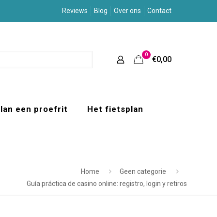
Reviews
Blog
Over ons
Contact
0
€0,00
lan een proefrit
Het fietsplan
Home
Geen categorie
Guía práctica de casino online: registro, login y retiros