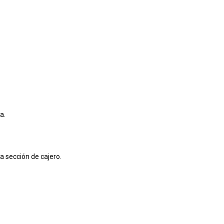
a.
a sección de cajero.