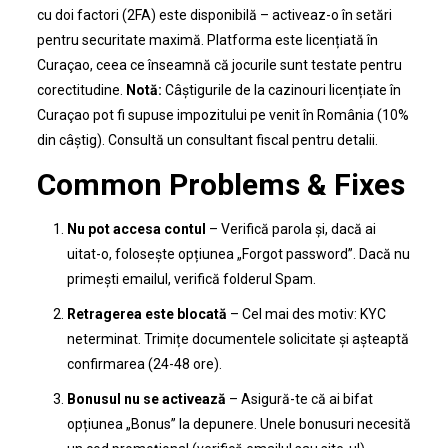
cu doi factori (2FA) este disponibilă – activeaz-o în setări
pentru securitate maximă. Platforma este licențiată în
Curaçao, ceea ce înseamnă că jocurile sunt testate pentru
corectitudine.
Notă:
Câștigurile de la cazinouri licențiate în
Curaçao pot fi supuse impozitului pe venit în România (10%
din câștig). Consultă un consultant fiscal pentru detalii.
Common Problems & Fixes
Nu pot accesa contul
– Verifică parola și, dacă ai
uitat-o, folosește opțiunea „Forgot password”. Dacă nu
primești emailul, verifică folderul Spam.
Retragerea este blocată
– Cel mai des motiv: KYC
neterminat. Trimițe documentele solicitate și așteaptă
confirmarea (24-48 ore).
Bonusul nu se activează
– Asigură-te că ai bifat
opțiunea „Bonus” la depunere. Unele bonusuri necesită