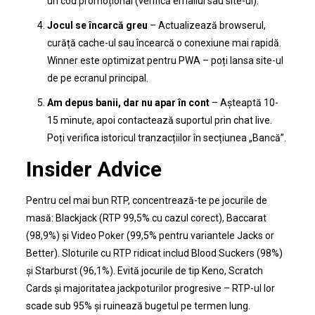
un cod promoțional (verifică emailul sau site-ul).
Jocul se încarcă greu
– Actualizează browserul,
curăță cache-ul sau încearcă o conexiune mai rapidă.
Winner este optimizat pentru PWA – poți lansa site-ul
de pe ecranul principal.
Am depus banii, dar nu apar în cont
– Așteaptă 10-
15 minute, apoi contactează suportul prin chat live.
Poți verifica istoricul tranzacțiilor în secțiunea „Bancă”.
Insider Advice
Pentru cel mai bun RTP, concentrează-te pe jocurile de
masă: Blackjack (RTP 99,5% cu cazul corect), Baccarat
(98,9%) și Video Poker (99,5% pentru variantele Jacks or
Better). Sloturile cu RTP ridicat includ Blood Suckers (98%)
și Starburst (96,1%). Evită jocurile de tip Keno, Scratch
Cards și majoritatea jackpoturilor progresive – RTP-ul lor
scade sub 95% și ruinează bugetul pe termen lung.