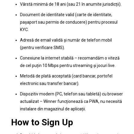
Vârstă minimă de 18 ani (sau 21 în anumite jurisdicții).
Document de identitate valid (carte de identitate,
pașaport sau permis de conducere) pentru procesul
KYC.
Adresă de email validă și număr de telefon mobil
(pentru verificare SMS).
Conexiune la internet stabilă – recomandăm o viteză
de cel puțin 10 Mbps pentru streaming și jocuri live.
Metodă de plată acceptată (card bancar, portofel
electronic sau transfer bancar).
Dispozitiv modern (PC, telefon sau tabletă) cu browser
actualizat – Winner funcționează ca PWA, nu necesită
instalare din magazinul de aplicații.
How to Sign Up