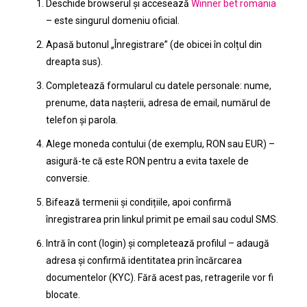
Deschide browserul și accesează
Winner bet romania
– este singurul domeniu oficial.
Apasă butonul „Înregistrare” (de obicei în colțul din
dreapta sus).
Completează formularul cu datele personale: nume,
prenume, data nașterii, adresa de email, numărul de
telefon și parola.
Alege moneda contului (de exemplu, RON sau EUR) –
asigură-te că este RON pentru a evita taxele de
conversie.
Bifează termenii și condițiile, apoi confirmă
înregistrarea prin linkul primit pe email sau codul SMS.
Intră în cont (login) și completează profilul – adaugă
adresa și confirmă identitatea prin încărcarea
documentelor (KYC). Fără acest pas, retragerile vor fi
blocate.