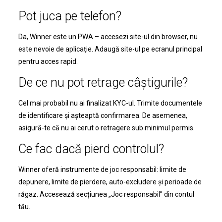
Pot juca pe telefon?
Da, Winner este un PWA – accesezi site-ul din browser, nu
este nevoie de aplicație. Adaugă site-ul pe ecranul principal
pentru acces rapid.
De ce nu pot retrage câștigurile?
Cel mai probabil nu ai finalizat KYC-ul. Trimite documentele
de identificare și așteaptă confirmarea. De asemenea,
asigură-te că nu ai cerut o retragere sub minimul permis.
Ce fac dacă pierd controlul?
Winner oferă instrumente de joc responsabil: limite de
depunere, limite de pierdere, auto-excludere și perioade de
răgaz. Accesează secțiunea „Joc responsabil” din contul
tău.