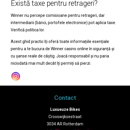
Există taxe pentru retrageri?
Winner nu percepe comisioane pentru retrageri, dar
intermediarii (bănci, portofele electronice) pot aplica taxe.
Verifică politica lor.
Acest ghid practic îți oferă toate informațiile esențiale
pentru a te bucura de Winner casino online în siguranță și
cu șanse reale de câștig. Joacă responsabil și nu paria
niciodată mai mult decât îți permiți să pierzi.
Contact
Luxueuze Bikes
Crooswijksestraat
3034 AR Rotterdam