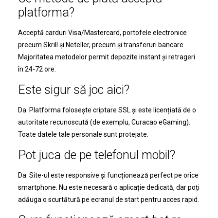
platforma?
Acceptă carduri Visa/Mastercard, portofele electronice
precum Skrill și Neteller, precum și transferuri bancare.
Majoritatea metodelor permit depozite instant și retrageri
în 24-72 ore.
Este sigur să joc aici?
Da. Platforma folosește criptare SSL și este licențiată de o
autoritate recunoscută (de exemplu, Curacao eGaming).
Toate datele tale personale sunt protejate.
Pot juca de pe telefonul mobil?
Da. Site-ul este responsive și funcționează perfect pe orice
smartphone. Nu este necesară o aplicație dedicată, dar poți
adăuga o scurtătură pe ecranul de start pentru acces rapid.