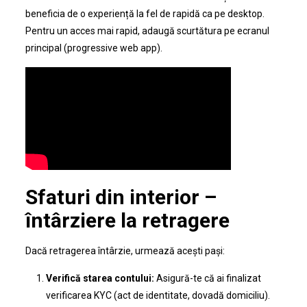
beneficia de o experiență la fel de rapidă ca pe desktop.
Pentru un acces mai rapid, adaugă scurtătura pe ecranul
principal (progressive web app).
Sfaturi din interior –
întârziere la retragere
Dacă retragerea întârzie, urmează acești pași:
Verifică starea contului:
Asigură-te că ai finalizat
verificarea KYC (act de identitate, dovadă domiciliu).