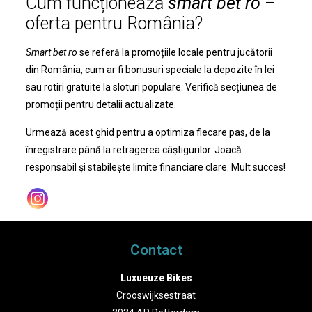
Cum funcționează
smart bet ro
–
oferta pentru România?
Smart bet ro
se referă la promoțiile locale pentru jucătorii
din România, cum ar fi bonusuri speciale la depozite în lei
sau rotiri gratuite la sloturi populare. Verifică secțiunea de
promoții pentru detalii actualizate.
Urmează acest ghid pentru a optimiza fiecare pas, de la
înregistrare până la retragerea câștigurilor. Joacă
responsabil și stabilește limite financiare clare. Mult succes!
Contact
Luxueuze Bikes
Crooswijksestraat